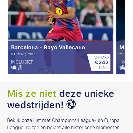
Barcelona - Rayo Vallecano
Manc
ma. 31 aug. 2026
zo. 23 au
VANAF
€242
INCLUSIEF
INCLU
€272
Mis ze niet
deze unieke
wedstrijden!
Bekijk onze lijst met Champions League- en Europa
League-reizen en beleef alle historische momenten