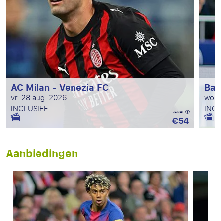
AC Milan - Venezia FC
Bar
vr. 28 aug. 2026
wo. 
INCLUSIEF
INCL
VANAF
€54
Aanbiedingen