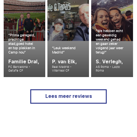
“We hebben echt
“Prima geregeld,
een geweldig
prachtige
weekend gehad
stad,goed hotel
en gaan zeker
en top plekken in
“Leuk weekend
volgend jaar weer
Camp nou”
Madrid”
terug!”
Familie Dral,
P. van Elk,
S. Verlegh,
FC Barcelona -
Real Madrid -
AS Roma - Lazio
Getafe CF
Villarreal CF
Roma
Lees meer reviews