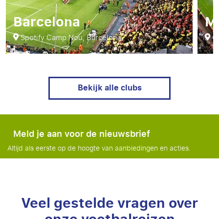
Barcelona
M
Spotify Camp Nou, Barcelona
Ol
Bekijk alle clubs
Meld je aan voor de nieuwsbrief
Altijd als eerste op de hoogte van aanbiedingen en acties.
Veel gestelde vragen over