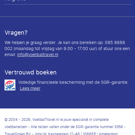
Vragen?
We helpen je graag verder. Je kan ons bereiken op: 085 8888
002 (maandag tot vrijdag van 9:00 - 17:00 uur) of stuur ons een
email:
info@voetbaltravel.nl
Vertrouwd boeken
Volledige financieele bescherming met de SGR-garantie.
Lees meer
© 2004 - 2026, VoetbalTravel.nl is jouw specialist in complete
voetbalreizen - Alle reizen vallen onder de SGR-garantie nummer 3358 -
TravelGroep BV - John M. Keynesplein 12-46 | 1066EP | Amsterdam