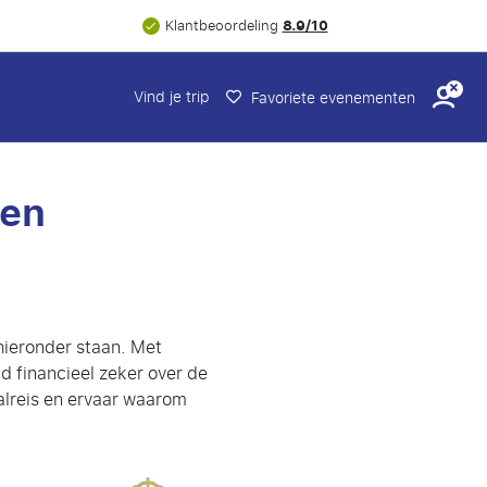
8.9/10
Klantbeoordeling
Vind je trip
Favoriete evenementen
zen
hieronder staan. Met
jd financieel zeker over de
alreis en ervaar waarom