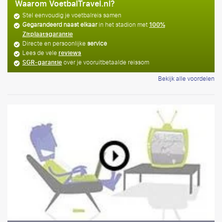
Waarom VoetbalTravel.nl?
Stel eenvoudig je voetbalreis samen
Gegarandeerd naast elkaar
in het stadion met
100%
Zitplaatsgarantie
Directe en persoonlijke
service
Lees de vele
reviews
SGR-garantie
over je vooruitbetaalde reissom
Bekijk alle voordelen