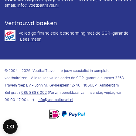
email:
info@voetbaltravel.nl
Vertrouwd boeken
Volledige financieele bescherming met de SGR-garantie.
Lees meer
© 2004 - 2026, VoetbalTravel.nl is jouw specialist in complete
voetbalreizen - Alle reizen vallen onder de SGR-garantie nummer 3358 -
TravelGroep BV - John M. Keynesplein 12-46 | 1066EP | Amsterdam
Bel gratis
085 8888 002
(We zijn bereikbaar van maandag vrijdag van
09:00–17:00 uur) -
info@voetbaltravel.nl