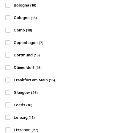
Bologna
(16)
Real Sociedad
Crystal Palace
- Deportivo de
- Nottingham
Cologne
(15)
A Coruna
Forest
Como
(16)
10 of 11 oktober
10 of 11 oktober
Reale Arena, San
Selhurst Park, Londen
Copenhagen
(7)
Sebastián
Betaal 50%
vandaag!
Dortmund
(15)
Betaal 50%
vandaag!
Düsseldorf
(15)
P.P. VANAF
€173
P.P. VANAF
€118
Frankfurt am Main
(15)
P.P. VANAF
€346
Glasgow
P.P. VANAF
(26)
€290
P.P. VANAF
Leeds
(16)
€525
Leipzig
(15)
Bekijk reizen
Bekijk reizen
Lissabon
(27)