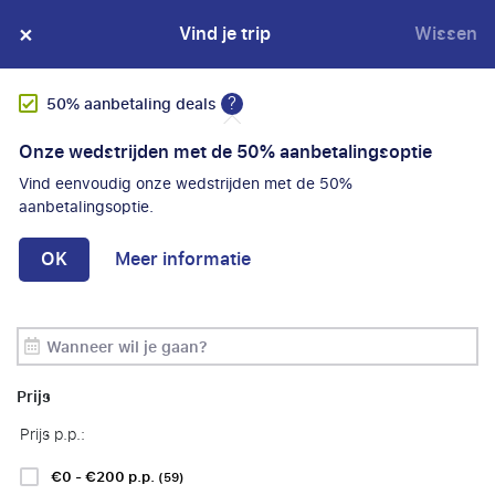
×
SGR-garantie
Vind je trip
Wissen
?
50% aanbetaling deals
Onze wedstrijden met de 50% aanbetalingsoptie
Aanbiedingen
Vind eenvoudig onze wedstrijden met de 50%
VIND JE FAVORIETE
Club
aanbetalingsoptie.
VOETBALREIS
OK
Meer informatie
Periode
Sorteer op:
Filters
(
1
)
Prijs
Filter toegepast
Prijs p.p.:
50% aanbetaling deals
Verwijder alle filters
€0 - €200 p.p.
(59)