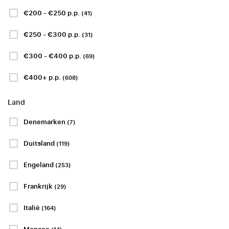
€200 - €250 p.p.
(41)
€250 - €300 p.p.
Omboekgarantie
(31)
€300 - €400 p.p.
(69)
Bekijk meer
€400+ p.p.
(608)
Land
BUNDESLIGA 2
Denemarken
(7)
Duitsland
(119)
Engeland
(253)
SL Benfica -
Vitoria SC
Hertha Berlin -
Frankrijk
(29)
SpVgg
10 of 11 oktober
Greuther Furth
Italië
(164)
Estádio da Luz,
Lissabon