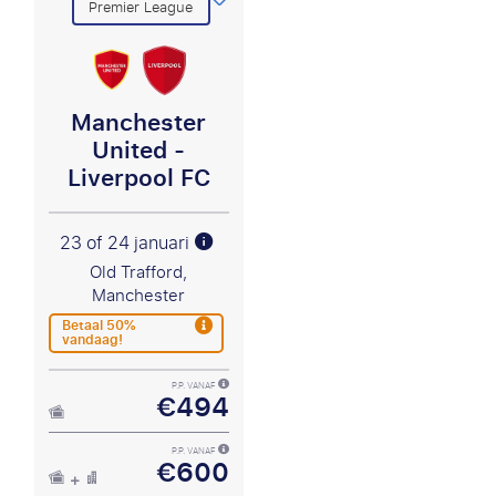
Premier League
Manchester
United -
Liverpool FC
23 of 24 januari
Old Trafford,
Manchester
Betaal 50%
vandaag!
P.P. VANAF
€494
P.P. VANAF
€600