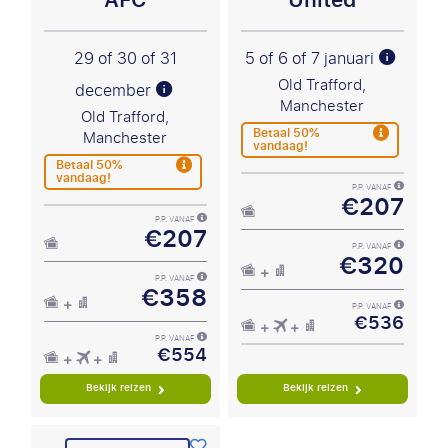
AFC
United
29 of 30 of 31
5 of 6 of 7 januari
Old Trafford,
december
Manchester
Old Trafford,
Betaal 50%
Manchester
vandaag!
Betaal 50%
vandaag!
P.P. VANAF
€207
P.P. VANAF
€207
P.P. VANAF
€320
P.P. VANAF
€358
P.P. VANAF
€536
P.P. VANAF
€554
Bekijk reizen
Bekijk reizen