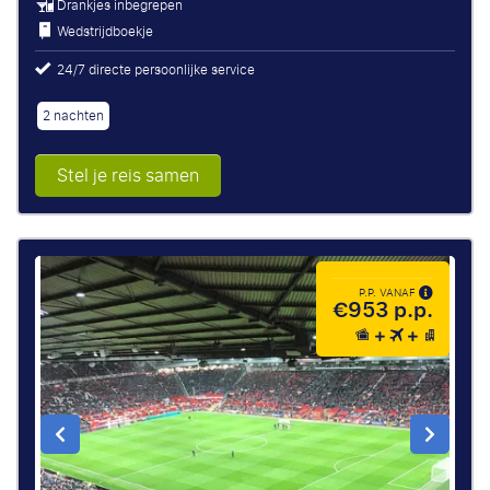
Drankjes inbegrepen
Wedstrijdboekje
24/7 directe persoonlijke service
2 nachten
Stel je reis samen
P.P. VANAF
€953 p.p.