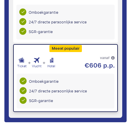
Omboekgarantie
24/7 directe persoonlijke service
SGR-garantie
Meest populair
vanaf
+
+
€606 p.p.
Ticket
Vlucht
Hotel
Omboekgarantie
24/7 directe persoonlijke service
SGR-garantie