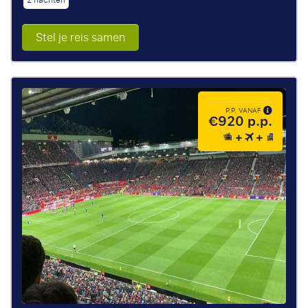
Stel je reis samen
P.P. VANAF
€920 p.p.