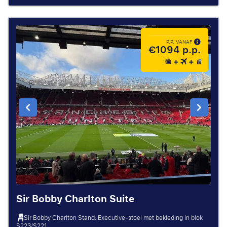
P.P. VANAF
€1094 p.p.
Sir Bobby Charlton Suite
Sir Bobby Charlton Stand: Executive-stoel met bekleding in blok
S223/S221