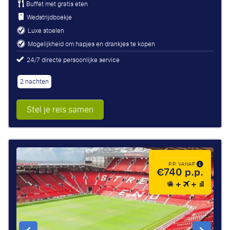
Buffet met gratis eten
Wedstrijdboekje
Luxe stoelen
Mogelijkheid om hapjes en drankjes te kopen
24/7 directe persoonlijke service
2 nachten
Stel je reis samen
P.P. VANAF
€740 p.p.