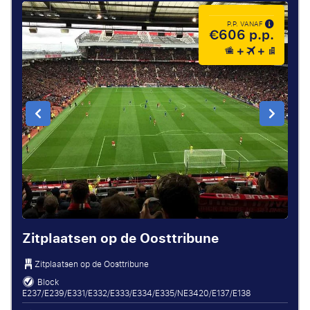
P.P. VANAF
€606 p.p.
Zitplaatsen op de Oosttribune
Zitplaatsen op de Oosttribune
Block
E237/E239/E331/E332/E333/E334/E335/NE3420/E137/E138