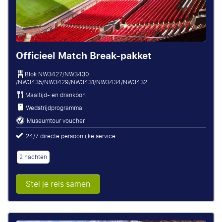
Officieel Match Break-pakket
Blok
NW3427/NW3430
/NW3435/NW3429/NW3431/NW3434/NW3432
Maaltijd- en drankbon
Wedstrijdprogramma
Museumtour voucher
24/7 directe persoonlijke service
2 nachten
Stel je reis samen