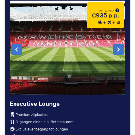
P.P. VANAF
€935 p.p.
Executive Lounge
Premium zitplaatsen
3-gangen diner in buffetrestaurant
Exclusieve toegang tot lounges