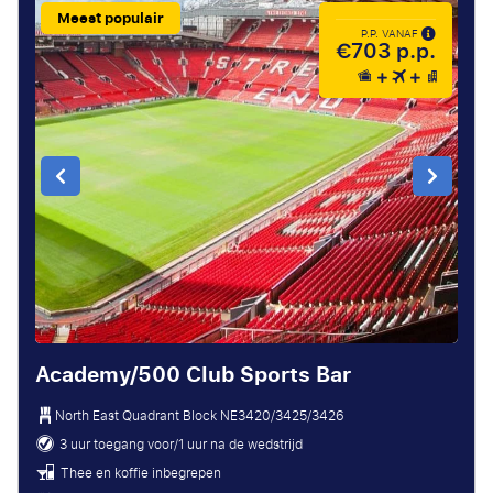
Meest populair
P.P. VANAF
€703 p.p.
Academy/500 Club Sports Bar
North East Quadrant Block
NE3420/3425/3426
3 uur toegang voor/1 uur na de wedstrijd
Thee en koffie inbegrepen