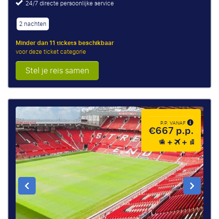
24/7 directe persoonlijke service
2 nachten
Minder dan 11 tickets beschikbaar
voor deze ticket categorie
Stel je reis samen
P.P. VANAF
€667 p.p.