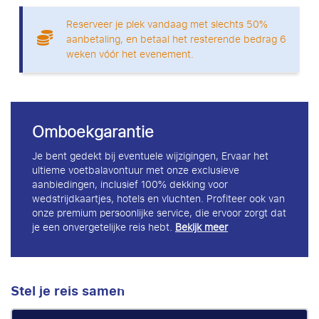
Reserveer je plek vandaag met slechts 50%
aanbetaling, en betaal het resterende bedrag 6
weken vóór het evenement.
Omboekgarantie
Je bent gedekt bij eventuele wijzigingen, Ervaar het
ultieme voetbalavontuur met onze exclusieve
aanbiedingen, inclusief 100% dekking voor
wedstrijdkaartjes, hotels en vluchten. Profiteer ook van
onze premium persoonlijke service, die ervoor zorgt dat
je een onvergetelijke reis hebt.
Bekijk meer
Stel je reis samen