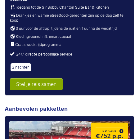
Toegang tot de Sir Bobby Charlton Suite Bar & Kitchen
Drankjes en warme streetfood-gerechten zijn op de dag zelf te
koop
3 uur voor de aftrap, tijdens de rust en 1 uur na de wedstrijd
Kledingvoorschrift: smart casual
Gratis wedstrijdprogramma
24/7 directe persoonlijke service
2 nachten
Stel je reis samen
Aanbevolen pakketten
P.P. VANAF
€752 p.p.