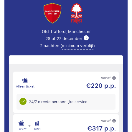
Old Trafford, Manchester
26 of 27 december
2 nachten (
minimum verblijf
)
vanaf
€220 p.p.
Alleen ticket
24/7 directe persoonlijke service
vanaf
+
€317 p.p.
Ticket
Hotel