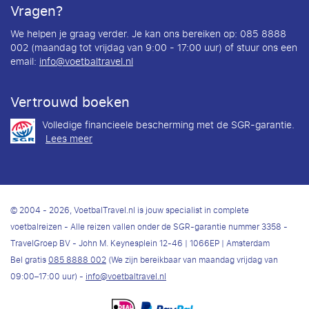
Vragen?
We helpen je graag verder. Je kan ons bereiken op: 085 8888
002 (maandag tot vrijdag van 9:00 - 17:00 uur) of stuur ons een
email:
info@voetbaltravel.nl
Vertrouwd boeken
Volledige financieele bescherming met de SGR-garantie.
Lees meer
© 2004 - 2026, VoetbalTravel.nl is jouw specialist in complete
voetbalreizen - Alle reizen vallen onder de SGR-garantie nummer 3358 -
TravelGroep BV - John M. Keynesplein 12-46 | 1066EP | Amsterdam
Bel gratis
085 8888 002
(We zijn bereikbaar van maandag vrijdag van
09:00–17:00 uur) -
info@voetbaltravel.nl