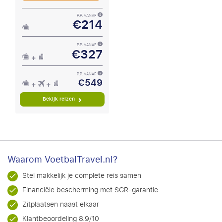
P.P. VANAF
€214
P.P. VANAF
€327
P.P. VANAF
€549
Bekijk reizen
Waarom VoetbalTravel.nl?
Stel makkelijk je complete reis samen
Financiële bescherming met SGR-garantie
Zitplaatsen naast elkaar
Klantbeoordeling 8.9/10