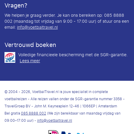
Vragen?
We helpen je graag verder. Je kan ons bereiken op: 085 8888
002 (maandag tot vrijdag van 9:00 - 17:00 uur) of stuur ons een
email:
info@voetbaltravel.nl
Vertrouwd boeken
Volledige financieele bescherming met de SGR-garantie.
Lees meer
© 2004 - 2026, VoetbalTravel.nl is jouw specialist in complete
voetbalreizen - Alle reizen vallen onder de SGR-garantie nummer 3358 -
TravelGroep BV - John M. Keynesplein 12-46 | 1066EP | Amsterdam
Bel gratis
085 8888 002
(We zijn bereikbaar van maandag vrijdag van
09:00–17:00 uur) -
info@voetbaltravel.nl