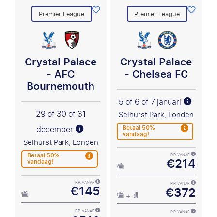
Premier League
Premier League
Crystal Palace
Crystal Palace
- AFC
- Chelsea FC
Bournemouth
5 of 6 of 7 januari
29 of 30 of 31
Selhurst Park, Londen
Betaal 50%
december
vandaag!
Selhurst Park, Londen
Betaal 50%
P.P. VANAF
€214
vandaag!
P.P. VANAF
P.P. VANAF
€145
€372
P.P. VANAF
P.P. VANAF