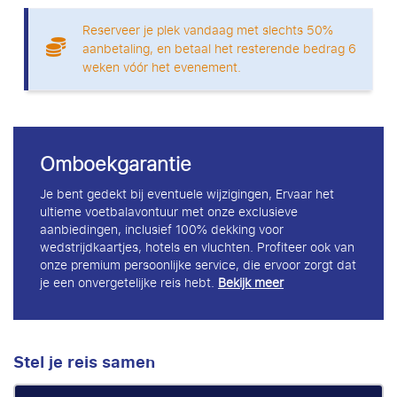
Reserveer je plek vandaag met slechts 50%
aanbetaling, en betaal het resterende bedrag 6
weken vóór het evenement.
Omboekgarantie
Je bent gedekt bij eventuele wijzigingen, Ervaar het
ultieme voetbalavontuur met onze exclusieve
aanbiedingen, inclusief 100% dekking voor
wedstrijdkaartjes, hotels en vluchten. Profiteer ook van
onze premium persoonlijke service, die ervoor zorgt dat
je een onvergetelijke reis hebt.
Bekijk meer
Stel je reis samen