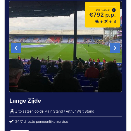
P.P. VANAF
€792 p.p.
Lange Zijde
Zitplaatsen op de Main Stand / Arthur Wait Stand
24/7 directe persoonlijke service