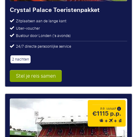
Crystal Palace Toeristenpakket
Zitplaatsen aan de lange kant
Uber-voucher
Bustour door Londen ('s avonds)
24/7 directe persoonlijke service
2 nachten
Stel je reis samen
P.P. VANAF
€1115 p.p.