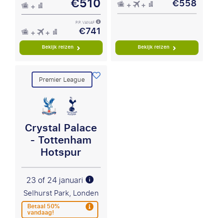
€510
€558
P.P. VANAF
€741
Bekijk reizen
Bekijk reizen
Premier League
Crystal Palace
- Tottenham
Hotspur
23 of 24 januari
Selhurst Park, Londen
Betaal 50%
vandaag!