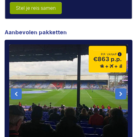
Stel je reis samen
Aanbevolen pakketten
P.P. VANAF
€863 p.p.