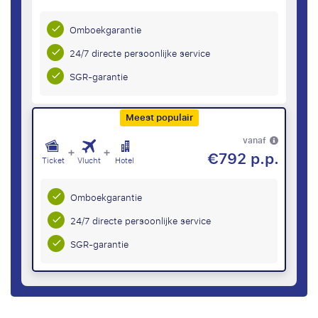
Omboekgarantie
24/7 directe persoonlijke service
SGR-garantie
Meest populair
vanaf
+
+
€792 p.p.
Ticket
Vlucht
Hotel
Omboekgarantie
24/7 directe persoonlijke service
SGR-garantie