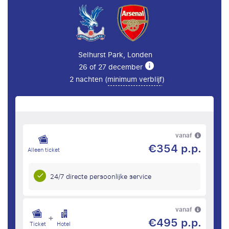
Selhurst Park, Londen
26 of 27 december
2 nachten (
minimum verblijf
)
vanaf
€354 p.p.
Alleen ticket
24/7 directe persoonlijke service
vanaf
+
€495 p.p.
Ticket
Hotel