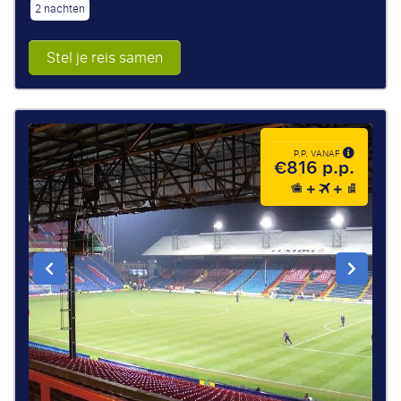
2 nachten
Stel je reis samen
P.P. VANAF
€816 p.p.