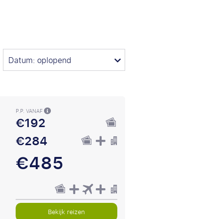
Datum: oplopend
P.P. VANAF
€192
€284
€485
Bekijk reizen