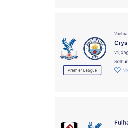
Voetbal
Crys
vrijda
Selhur
Vo
Premier League
Fulh