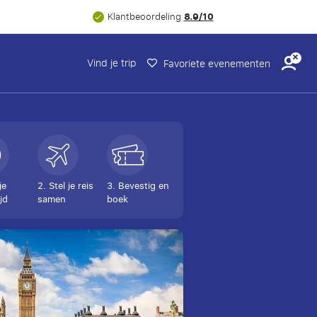
8.9/10
Klantbeoordeling
Vind je trip
Favoriete evenementen
je
2. Stel je reis
3. Bevestig en
jd
samen
boek