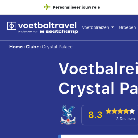
Personaliseer jouw reis
Voetbalreizen
Groepen
Home
Clubs
Crystal Palace
/
/
Voetbalre
Crystal P
8.3
3 Reviews