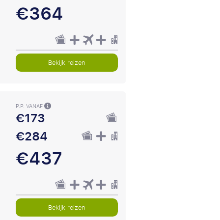
€364
Bekijk reizen
P.P. VANAF
€173
€284
€437
Bekijk reizen