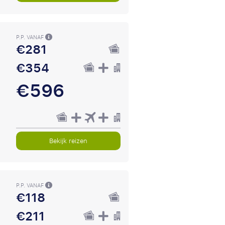
P.P. VANAF
€281
€354
€596
Bekijk reizen
P.P. VANAF
€118
€211