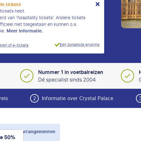
le tickets
 tickets hebt.
rd van ‘hospitality tickets’. Andere tickets
officieel niet toegestaan en kunnen o.a.
Meer informatie.
ole.
Een zorgeloze ervaring
eren of e-tickets
Nummer 1 in voetbalreizen
Dé specialist sinds 2004
reis
2
Informatie over Crystal Palace
al Palace arrangementen
de 50%