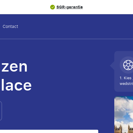
SGR-garantie
Contact
izen
alace
1. Kies 
wedstri