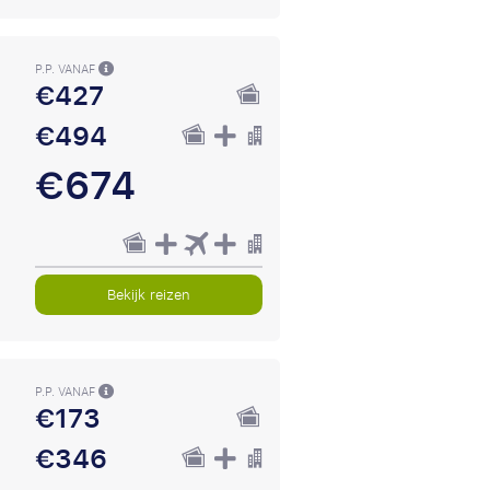
P.P. VANAF
€427
€494
€674
Bekijk reizen
P.P. VANAF
€173
€346