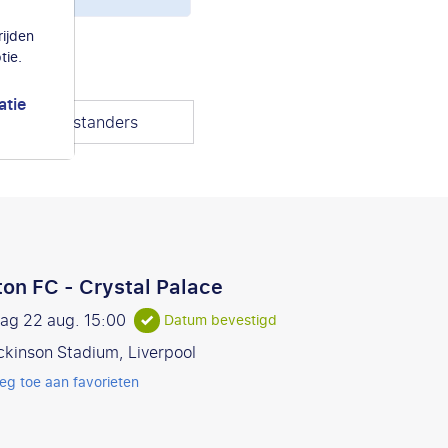
ijden
tie.
atie
teer tegenstanders
ton FC - Crystal Palace
dag 22 aug.
15:00
Datum bevestigd
ickinson Stadium, Liverpool
eg toe aan favorieten