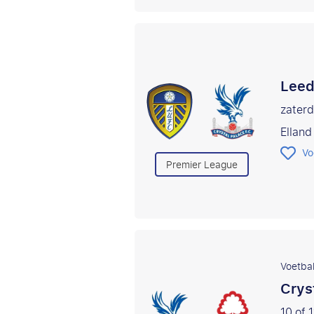
Leed
zaterd
Elland
Vo
Premier League
Voetbal
Crys
10 of 