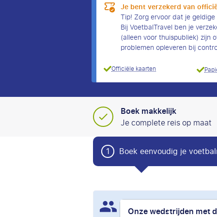
Je bent verzekerd van officië
Tip! Zorg ervoor dat je geldige
Bij VoetbalTravel ben je verzeke
(alleen voor thuispubliek) zijn 
problemen opleveren bij contr
Officiële kaarten
Papi
Boek makkelijk
Je complete reis op maat
1
Boek eenvoudig je voetbal
153
Personen bekeken Cryst
Onze wedstrijden met 
in de afgelopen 24 uur.