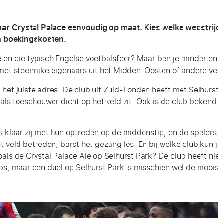
ar Crystal Palace eenvoudig op maat. Kies welke wedstrijd,
en boekingskosten.
 en die typisch Engelse voetbalsfeer? Maar ben je minder en
et steenrijke eigenaars uit het Midden-Oosten of andere ve
n het juiste adres. De club uit Zuid-Londen heeft met Selhurs
als toeschouwer dicht op het veld zit. Ook is de club bekend
klaar zij met hun optreden op de middenstip, en de spelers 
 veld betreden, barst het gezang los. En bij welke club kun j
als de Crystal Palace Ale op Selhurst Park? De club heeft n
bs, maar een duel op Selhurst Park is misschien wel de mooist