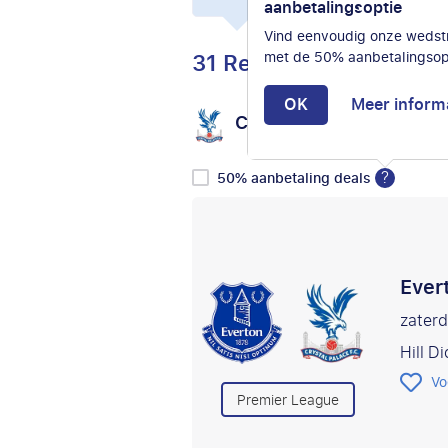
aanbetalingsoptie
Vind eenvoudig onze wedstr
31 Reizen
met de 50% aanbetalingsop
OK
Meer inform
Crystal Palace
Selec
vs
?
50% aanbetaling deals
Ever
zater
Hill D
Vo
Premier League