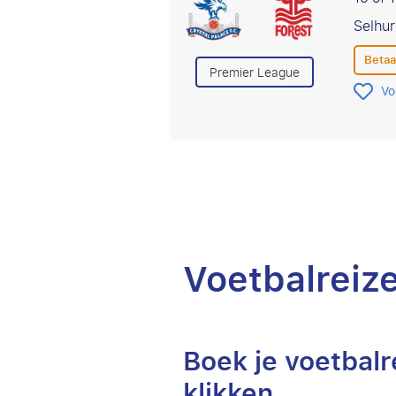
Selhur
Betaa
Premier League
Vo
Voetbalreize
Boek je voetbalr
klikken