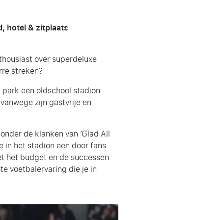
 hotel & zitplaats
thousiast over superdeluxe
rre streken?
t park een oldschool stadion
 vanwege zijn gastvrije en
onder de klanken van ‘Glad All
e in het stadion een door fans
iet het budget en de successen
e voetbalervaring die je in