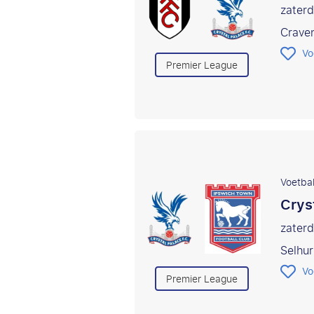
zater
Crave
Vo
Premier League
Voetbal
Crys
zaterd
Selhur
Vo
Premier League