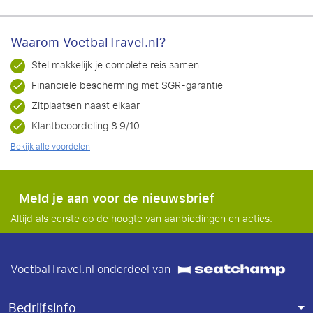
Waarom VoetbalTravel.nl?
Stel makkelijk je complete reis samen
Financiële bescherming met SGR-garantie
Zitplaatsen naast elkaar
Klantbeoordeling 8.9/10
Bekijk alle voordelen
Meld je aan voor de nieuwsbrief
Altijd als eerste op de hoogte van aanbiedingen en acties.
VoetbalTravel.nl onderdeel van
Bedrijfsinfo