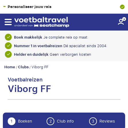
uw reis
SGR-garantie
Boek makkelijk
Je complete reis op maat
Nummer 1 in voetbalreizen
Dé specialist sinds 2004
Helder en duidelijk
Geen verborgen kosten
Home
Clubs
Viborg FF
/
/
Voetbalreizen
Viborg FF
1
Boeken
2
Club info
3
Reviews