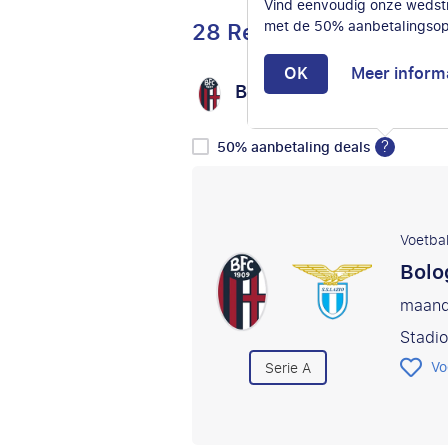
Vind eenvoudig onze wedstr
28 Reizen
met de 50% aanbetalingsop
OK
Meer inform
Bologna FC
Selectee
vs
?
50% aanbetaling deals
Voetbal
Bolo
maand
Stadio
Vo
Serie A