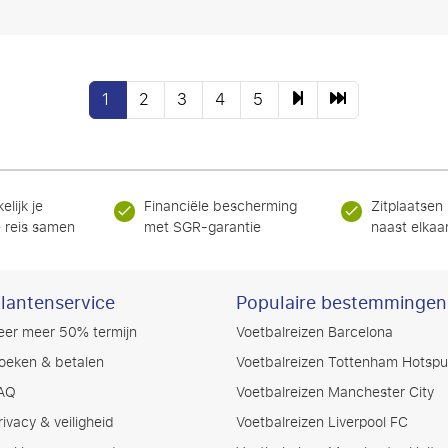
1
2
3
4
5
elijk je
Financiële bescherming
Zitplaatsen
 reis samen
met SGR-garantie
naast elkaa
lantenservice
Populaire bestemmingen
eer meer 50% termijn
Voetbalreizen Barcelona
oeken & betalen
Voetbalreizen Tottenham Hotspu
AQ
Voetbalreizen Manchester City
rivacy & veiligheid
Voetbalreizen Liverpool FC