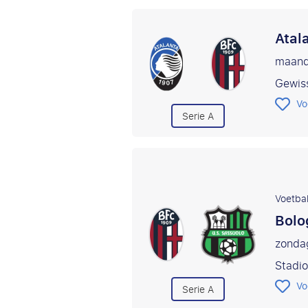
Atal
maand
Gewis
Vo
Serie A
Voetbal
Bolo
zonda
Stadio
Vo
Serie A