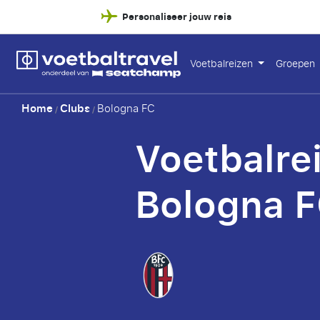
Personaliseer jouw reis
Voetbalreizen
Groepen
Home
Clubs
Bologna FC
/
/
Voetbalre
Bologna 