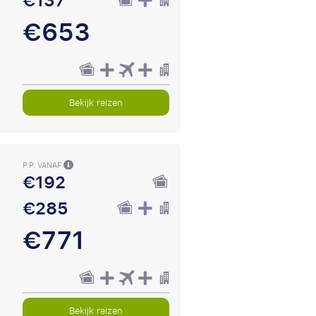
€137
€653
Bekijk reizen
P.P. VANAF
€192
€285
€771
Bekijk reizen