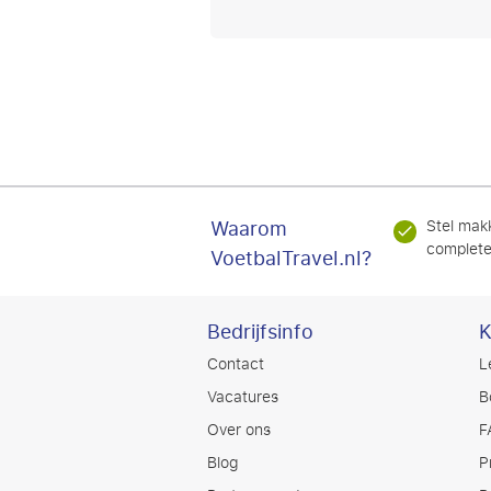
Waarom
Stel makk
complete
VoetbalTravel.nl?
Bedrijfsinfo
K
Contact
L
Vacatures
B
Over ons
F
Blog
P