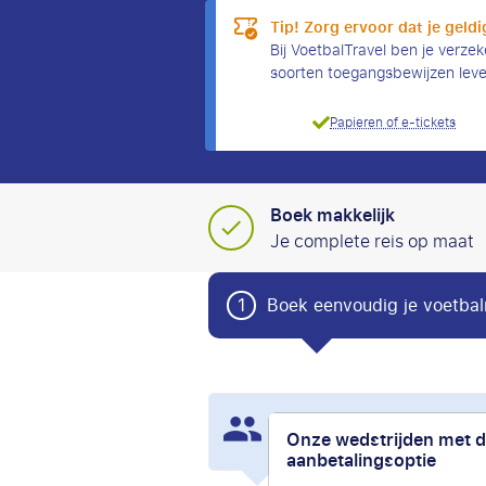
Tip! Zorg ervoor dat je geldi
Bij VoetbalTravel ben je verzek
soorten toegangsbewijzen lev
Papieren of e-tickets
Boek makkelijk
Je complete reis op maat
1
Boek eenvoudig je voetbal
101
Personen bekeken Bolo
Onze wedstrijden met 
in de afgelopen 24 uur.
aanbetalingsoptie