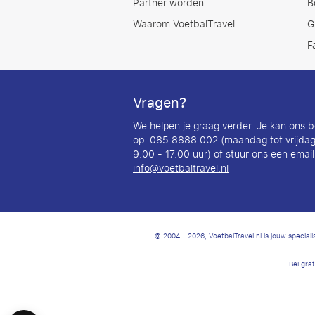
Partner worden
B
Waarom VoetbalTravel
G
F
Vragen?
We helpen je graag verder. Je kan ons b
op: 085 8888 002 (maandag tot vrijdag
9:00 - 17:00 uur) of stuur ons een email
info@voetbaltravel.nl
© 2004 - 2026, VoetbalTravel.nl is jouw special
Bel gra