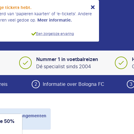
ge tickets hebt.
erd van ‘papieren kaarten’ of ‘e-tickets’. Andere
Meer informatie.
eren veel gedoe op.
Een zorgeloze ervaring
Nummer 1 in voetbalreizen
Dé specialist sinds 2004
reis
2
Informatie over Bologna FC
3
gna FC arrangementen
de 50%