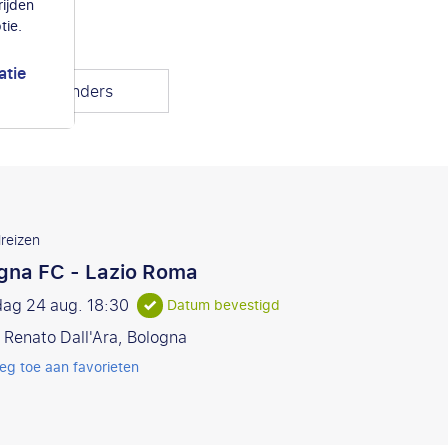
ijden
tie.
atie
r tegenstanders
reizen
gna FC - Lazio Roma
ag 24 aug.
18:30
Datum bevestigd
 Renato Dall'Ara, Bologna
eg toe aan favorieten