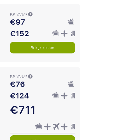
P.P. VANAF
€97
€152
Bekijk reizen
P.P. VANAF
€76
€124
€711