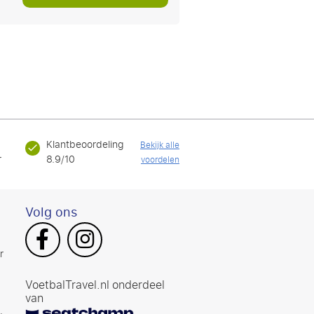
Klantbeoordeling
Bekijk alle
r
8.9/10
voordelen
Volg ons
r
VoetbalTravel.nl onderdeel
van