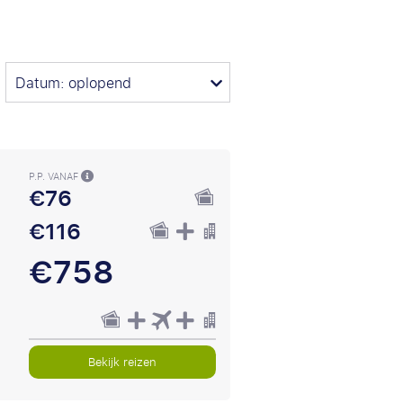
Datum: oplopend
P.P. VANAF
€76
€116
€758
Bekijk reizen