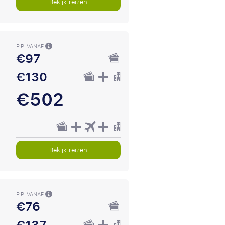
Bekijk reizen
P.P. VANAF
€97
€130
€502
Bekijk reizen
P.P. VANAF
€76