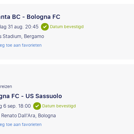
anta BC - Bologna FC
ag 31 aug.
20:45
Datum bevestigd
s Stadium, Bergamo
eg toe aan favorieten
reizen
gna FC - US Sassuolo
g 6 sep.
18:00
Datum bevestigd
 Renato Dall'Ara, Bologna
eg toe aan favorieten