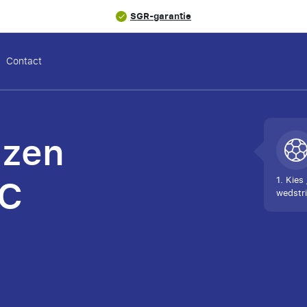
SGR-garantie
Contact
izen
FC
1. Kies 
wedstri