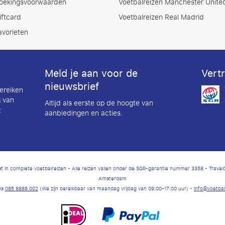
oekingsvoorwaarden
Voetbalreizen Manchester Unite
iftcard
Voetbalreizen Real Madrid
avorieten
Meld je aan voor de
Vert
nieuwsbrief
ereiken
 van
Altijd als eerste op de hoogte van
:
aanbiedingen en acties.
ist in complete voetbalreizen - Alle reizen vallen onder de SGR-garantie nummer 3358 - Trave
Amsterdam
tis
085 8888 002
(We zijn bereikbaar van maandag vrijdag van 09:00–17:00 uur) -
info@voetbalt