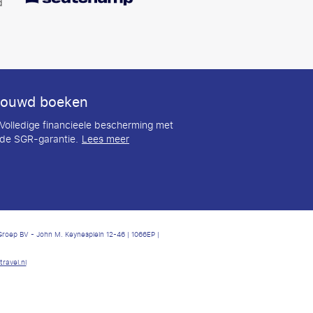
d
rouwd boeken
Volledige financieele bescherming met
de SGR-garantie.
Lees meer
lGroep BV - John M. Keynesplein 12-46 | 1066EP |
ravel.nl