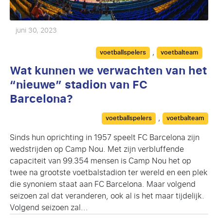
juni 30, 2023
Categories
,
voetballspelers
voetbalteam
Wat kunnen we verwachten van het
“nieuwe” stadion van FC
Barcelona?
Categories
,
voetballspelers
voetbalteam
Sinds hun oprichting in 1957 speelt FC Barcelona zijn
wedstrijden op Camp Nou. Met zijn verbluffende
capaciteit van 99.354 mensen is Camp Nou het op
twee na grootste voetbalstadion ter wereld en een plek
die synoniem staat aan FC Barcelona. Maar volgend
seizoen zal dat veranderen, ook al is het maar tijdelijk.
Volgend seizoen zal...