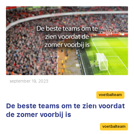
september 19, 2023
Categories
voetbalteam
De beste teams om te zien voordat
de zomer voorbij is
Categories
voetbalteam