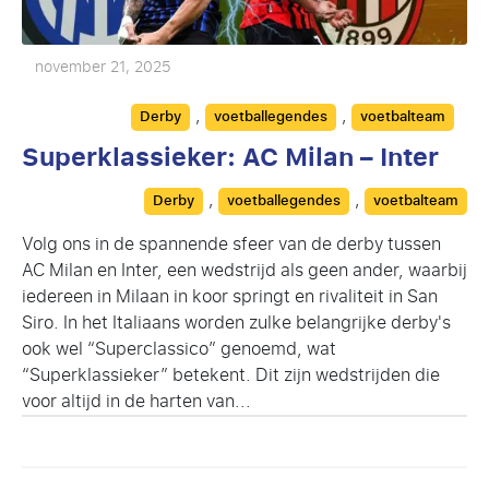
november 21, 2025
Categories
,
,
Derby
voetballegendes
voetbalteam
Superklassieker: AC Milan – Inter
Categories
,
,
Derby
voetballegendes
voetbalteam
Volg ons in de spannende sfeer van de derby tussen
AC Milan en Inter, een wedstrijd als geen ander, waarbij
iedereen in Milaan in koor springt en rivaliteit in San
Siro. In het Italiaans worden zulke belangrijke derby's
ook wel “Superclassico” genoemd, wat
“Superklassieker” betekent. Dit zijn wedstrijden die
voor altijd in de harten van...