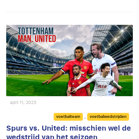
april 11, 2023
Categories
,
voetbalteam
voetbalwedstrijden
Spurs vs. United: misschien wel de
wedstrijd van het seizoen