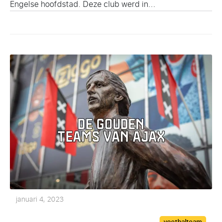
Engelse hoofdstad. Deze club werd in...
januari 4, 2023
Categories
voetbalteam