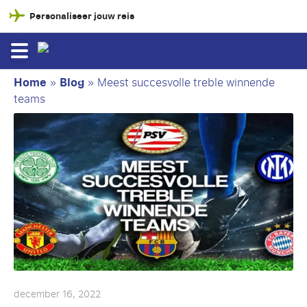
Personaliseer jouw reis
Home
»
Blog
»
Meest succesvolle treble winnende
teams
december 16, 2022