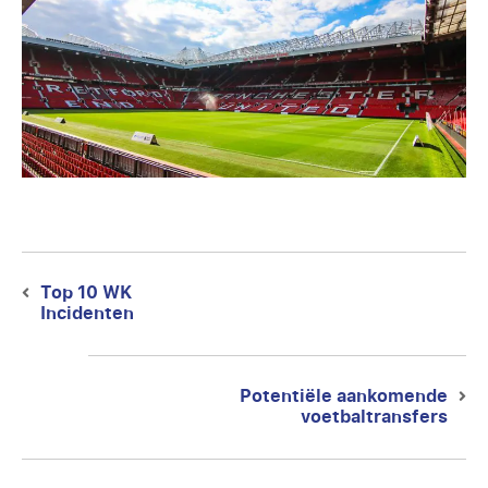
Berichtnavigatie
Top 10 WK
Previous
Incidenten
post:
Potentiële aankomende
Next
voetbaltransfers
post: