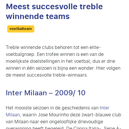
Meest succesvolle treble
winnende teams
Categories
voetbalteam
Treble winnende clubs behoren tot een elite-
voetbalgroep. Een trofee winnen is een van de
moeilijkste doelstellingen in het voetbal, dus er drie
winnen in één seizoen is bijna een wonder. Hier volgen
de meest succesvolle treble-winnaars.
Inter Milaan – 2009/ 10
Het mooiste seizoen in de geschiedenis van
Inter
Milaan
, waarin Jose Mourinho deze zwart-blauwe club
van Milaan naar een ongelooflijke drievoudige
overwinning heeft begeleid. De Coppa Italia-, Serie A-