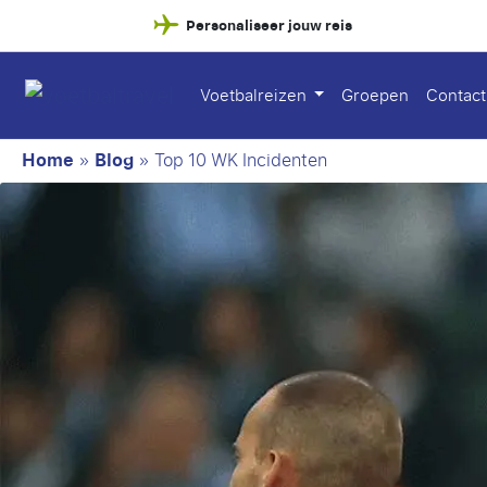
Personaliseer jouw reis
Voetbalreizen
Groepen
Contact
Home
»
Blog
»
Top 10 WK Incidenten