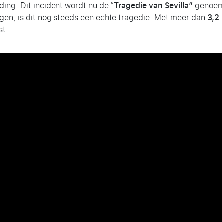
ding. Dit incident wordt nu de “
Tragedie van Sevilla”
genoemd
ngen, is dit nog steeds een echte tragedie. Met meer dan
3,2
st.