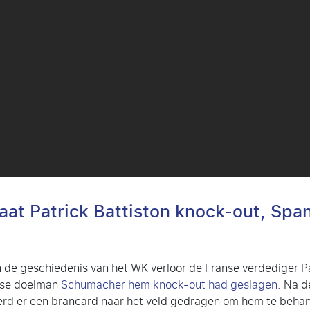
aat Patrick Battiston knock-out, Spa
in de geschiedenis van het WK verloor de Franse verdediger Pa
lse doelman
Schumacher hem knock-out had geslagen.
Na de
erd er een brancard naar het veld gedragen om hem te beh