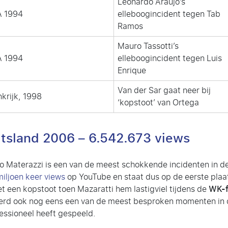
Leonardo Araújo’s
 1994
elleboogincident tegen Tab
Ramos
Mauro Tassotti’s
 1994
elleboogincident tegen Luis
Enrique
Van der Sar gaat neer bij
nkrijk, 1998
‘kopstoot’ van Ortega
uitsland 2006 –
6.542.673 views
o Materazzi is een van de meest schokkende incidenten in de
miljoen keer views
op YouTube en staat dus op de eerste plaat
t een kopstoot toen Mazaratti hem lastigviel tijdens de
WK-f
 werd ook nog eens een van de meest besproken momenten in
fessioneel heeft gespeeld.