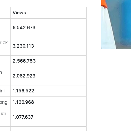
Views
6.542.673
rick
3.230.113
2.566.783
n
2.062.923
ini
1.156.522
Jong
1.166.968
udi
1.077.637