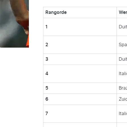
Rangorde
Wer
1
Dui
2
Spa
3
Dui
4
Ital
5
Bra
6
Zui
7
Ital