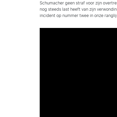
Schumacher geen straf voor zijn overtre
nog steeds last heeft van zijn verwondi
incident op nummer twee in onze ranglij