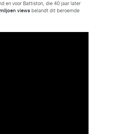
 en voor Battiston, die 40 jaar later
 miljoen views
belandt dit beroemde