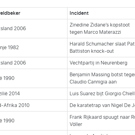
eldbeker
Incident
Zinedine Zidane’s kopstoot
tsland 2006
tegen Marco Materazzi
Harald Schumacher slaat Pat
nje 1982
Battiston knock-out
tsland 2006
Vechtpartij in Neurenberg
Benjamin Massing botst tege
ië 1990
Claudio Cannigia aan
zilië 2014
Luis Suarez bijt Giorgio Chiell
d-Afrika 2010
De karatetrap van Nigel De 
Frank Rijkaard spuugt naar R
ië 1990
Völler