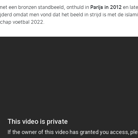
t met een bronzen standbeeld, onthuld in
Parijs in 2012
en late
derd omdat men vond dat het beeld in strijd is met de islami
schap voetbal 2022.