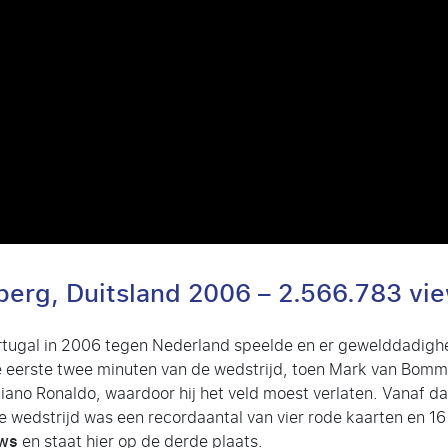
nberg, Duitsland 2006 – 2.566.783 vi
tugal in 2006 tegen Nederland speelde en er gewelddadigh
e eerste twee minuten van de wedstrijd, toen Mark van Bomm
stiano Ronaldo, waardoor hij het veld moest verlaten. Vanaf
e wedstrijd was een recordaantal van vier rode kaarten en 16 
ews
en staat hier op de derde plaats.