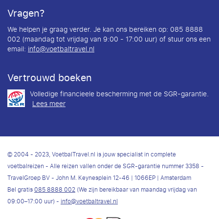
Vragen?
We helpen je graag verder. Je kan ons bereiken op: 085 8888
002 (maandag tot vrijdag van 9:00 - 17:00 uur) of stuur ons een
email:
info@voetbaltravel.nl
Vertrouwd boeken
Volledige financieele bescherming met de SGR-garantie.
Lees meer
© 2004 - 2023, VoetbalTravel.nl is jouw specialist in complete
voetbalreizen - Alle reizen vallen onder de SGR-garantie nummer 3358 -
TravelGroep BV - John M. Keynesplein 12-46 | 1066EP | Amsterdam
Bel gratis
085 8888 002
(We zijn bereikbaar van maandag vrijdag van
09:00–17:00 uur) -
info@voetbaltravel.nl