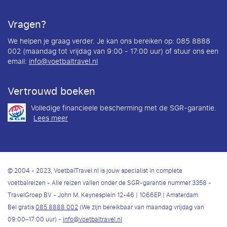
Vragen?
We helpen je graag verder. Je kan ons bereiken op: 085 8888
002 (maandag tot vrijdag van 9:00 - 17:00 uur) of stuur ons een
email:
info@voetbaltravel.nl
Vertrouwd boeken
Volledige financieele bescherming met de SGR-garantie.
Lees meer
© 2004 - 2023, VoetbalTravel.nl is jouw specialist in complete
voetbalreizen - Alle reizen vallen onder de SGR-garantie nummer 3358 -
TravelGroep BV - John M. Keynesplein 12-46 | 1066EP | Amsterdam
Bel gratis
085 8888 002
(We zijn bereikbaar van maandag vrijdag van
09:00–17:00 uur) -
info@voetbaltravel.nl