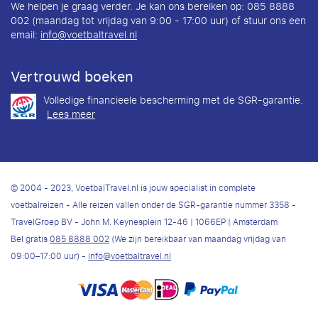
We helpen je graag verder. Je kan ons bereiken op: 085 8888
002 (maandag tot vrijdag van 9:00 - 17:00 uur) of stuur ons een
email:
info@voetbaltravel.nl
Vertrouwd boeken
Volledige financieele bescherming met de SGR-garantie.
Lees meer
© 2004 - 2023, VoetbalTravel.nl is jouw specialist in complete
voetbalreizen - Alle reizen vallen onder de SGR-garantie nummer 3358 -
TravelGroep BV - John M. Keynesplein 12-46 | 1066EP | Amsterdam
Bel gratis
085 8888 002
(We zijn bereikbaar van maandag vrijdag van
09:00–17:00 uur) -
info@voetbaltravel.nl