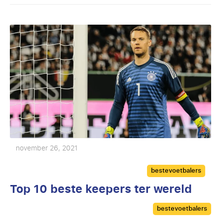
november 26, 2021
Categories
bestevoetbalers
Top 10 beste keepers ter wereld
Categories
bestevoetbalers