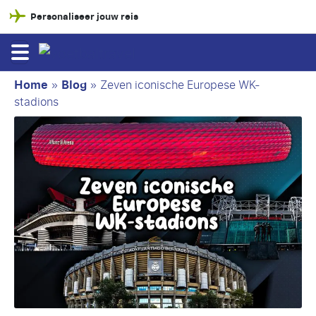
Personaliseer jouw reis
Home
»
Blog
»
Zeven iconische Europese WK-
stadions