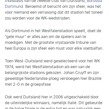
thuisbasis van de tweede club van Duitsland,
Borussia
Dortmund
. Beroemd of berucht om zijn sfeer, was het
voor niemand een verrassing dat dit stadion het toneel
zou worden voor de WK-wedstrijden.
Als Dortmund in het Westfalenstadion speelt, doet de
“gele muur” er alles aan om de spelers aan te
moedigen. Met de grootste vrijstaande tribune van
heel Europa is zijn sfeer een must voor elke voetbalfan.
Toen West-Duitsland werd geselecteerd voor het WK
1974, werd het Westfalenstadion als een van de
belangrijkste stadions gekozen. Johan Cruyff en zijn
geweldige Nederlandse ploeg versloegen hier Brazilië
met 2-0 in de groepsfase.
Ook werd Duitsland hier in 2006 uitgeschakeld door
de uiteindelijke winnaars, namelijk Italië. Dit gebeurde
in de halve finale in de extra tijd en was natuurlijk een