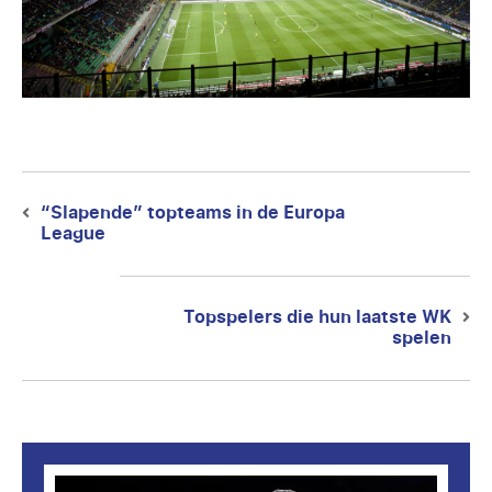
Berichtnavigatie
“Slapende” topteams in de Europa
Previous
League
post:
Topspelers die hun laatste WK
Next
spelen
post: