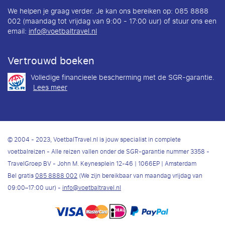
We helpen je graag verder. Je kan ons bereiken op: 085 8888
002 (maandag tot vrijdag van 9:00 - 17:00 uur) of stuur ons een
email:
info@voetbaltravel.nl
Vertrouwd boeken
Volledige financieele bescherming met de SGR-garantie.
Lees meer
© 2004 - 2023, VoetbalTravel.nl is jouw specialist in complete
voetbalreizen - Alle reizen vallen onder de SGR-garantie nummer 3358 -
TravelGroep BV - John M. Keynesplein 12-46 | 1066EP | Amsterdam
Bel gratis
085 8888 002
(We zijn bereikbaar van maandag vrijdag van
09:00–17:00 uur) -
info@voetbaltravel.nl