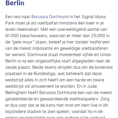
Berlin
Een reis naar
Borussia Dortmund
in het Signal Iduna
Park moet je als voetbalfan minstens één keer in je
leven meemaken. Met een overweldigend aantal van
81.000 toeschouwers, waarvan er meer dan 25.000 in
de “gele muur” staan, beleef je hier zonder twijfel een
van de meest imposante en geweldige voetbalsferen
ter wereld. Dortmund staat momenteel vijfde en Union
Berlin is na een ongelooflijke start afgegleden naar de
zesde plaats. Beide teams strijden dus om de bovenste
plaatsen in de Bundesliga, wat betekent dat deze
wedstrijd alles in zich heeft om een harde en zware
wedstrijd vol amusement te worden. En in Jude
Bellingham heeft Borussia Dortmund een van de meest
getalenteerde en gewaardeerde voetbalspelers. Zorg
er dus voor dat je de kans niet mist om hem live in dit
bijzondere stadion te zien spelen, voordat hij in de
zomer onvermijdelijk naar een grotere club verhuist.