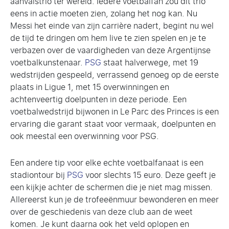
aanvalstrio ter wereld. Iedere voetbalfan zou dit trio
eens in actie moeten zien, zolang het nog kan. Nu
Messi het einde van zijn carrière nadert, begint nu wel
de tijd te dringen om hem live te zien spelen en je te
verbazen over de vaardigheden van deze Argentijnse
voetbalkunstenaar.
PSG
staat halverwege, met 19
wedstrijden gespeeld, verrassend genoeg op de eerste
plaats in Ligue 1, met 15 overwinningen en
achtenveertig doelpunten in deze periode. Een
voetbalwedstrijd bijwonen in Le Parc des Princes is een
ervaring die garant staat voor vermaak, doelpunten en
ook meestal een overwinning voor PSG.
Een andere tip voor elke echte voetbalfanaat is een
stadiontour bij
PSG
voor slechts 15 euro. Deze geeft je
een kijkje achter de schermen die je niet mag missen.
Allereerst kun je de trofeeënmuur bewonderen en meer
over de geschiedenis van deze club aan de weet
komen. Je kunt daarna ook het veld oplopen en