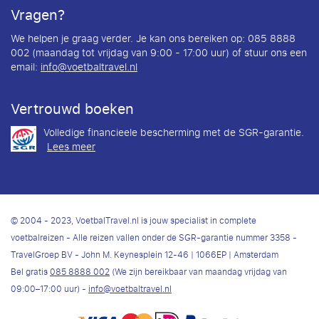
Vragen?
We helpen je graag verder. Je kan ons bereiken op: 085 8888
002 (maandag tot vrijdag van 9:00 - 17:00 uur) of stuur ons een
email:
info@voetbaltravel.nl
Vertrouwd boeken
Volledige financieele bescherming met de SGR-garantie.
Lees meer
© 2004 - 2023, VoetbalTravel.nl is jouw specialist in complete
voetbalreizen - Alle reizen vallen onder de SGR-garantie nummer 3358 -
TravelGroep BV - John M. Keynesplein 12-46 | 1066EP | Amsterdam
Bel gratis
085 8888 002
(We zijn bereikbaar van maandag vrijdag van
09:00–17:00 uur) -
info@voetbaltravel.nl