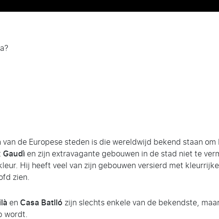
na?
van de Europese steden is die wereldwijd bekend staan om h
t
Gaudì
en zijn extravagante gebouwen in de stad niet te ve
leur. Hij heeft veel van zijn gebouwen versierd met kleurrij
ofd zien.
là
en
Casa Batlló
zijn slechts enkele van de bekendste, maar 
p wordt.