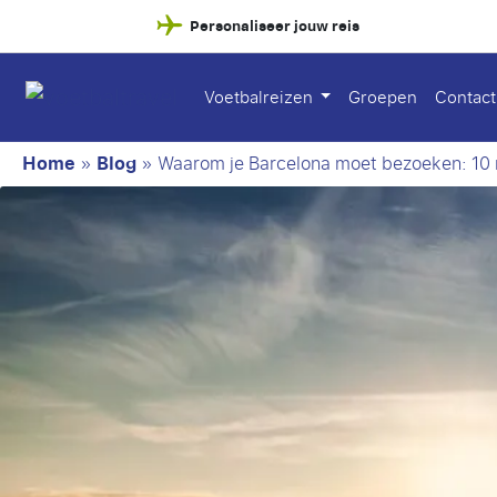
Personaliseer jouw reis
Voetbalreizen
Groepen
Contact
Home
»
Blog
»
Waarom je Barcelona moet bezoeken: 10