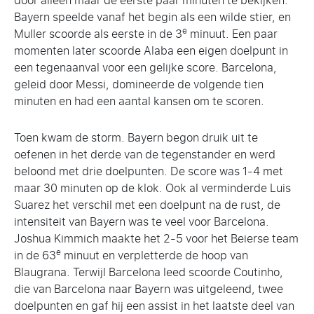
door alleen maar de eerste paar minuten te bekijken.
Bayern speelde vanaf het begin als een wilde stier, en
e
Muller scoorde als eerste in de 3
minuut. Een paar
momenten later scoorde Alaba een eigen doelpunt in
een tegenaanval voor een gelijke score. Barcelona,
geleid door Messi, domineerde de volgende tien
minuten en had een aantal kansen om te scoren.
Toen kwam de storm. Bayern begon druik uit te
oefenen in het derde van de tegenstander en werd
beloond met drie doelpunten. De score was 1-4 met
maar 30 minuten op de klok. Ook al verminderde Luis
Suarez het verschil met een doelpunt na de rust, de
intensiteit van Bayern was te veel voor Barcelona.
Joshua Kimmich maakte het 2-5 voor het Beierse team
e
in de 63
minuut en verpletterde de hoop van
Blaugrana. Terwijl Barcelona leed scoorde Coutinho,
die van Barcelona naar Bayern was uitgeleend, twee
doelpunten en gaf hij een assist in het laatste deel van