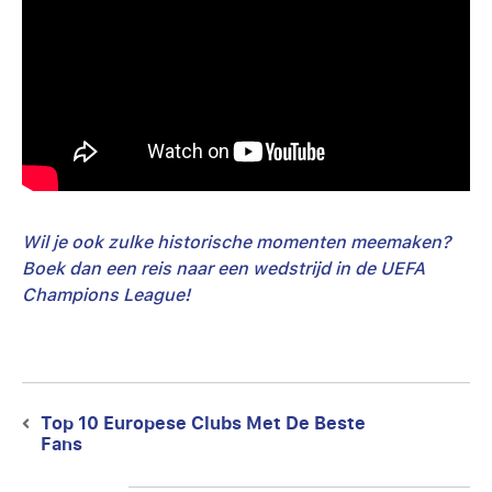
Wil je ook zulke historische momenten meemaken?
Boek dan een reis naar een wedstrijd in de UEFA
Champions League!
Berichtnavigatie
Top 10 Europese Clubs Met De Beste
Previous
Fans
post: