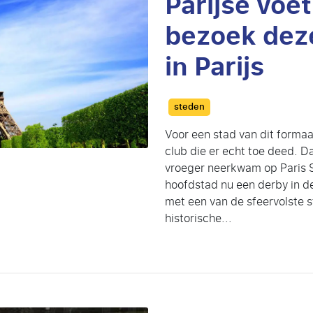
Parijse voe
bezoek dez
in Parijs
Categories
steden
Voor een stad van dit formaa
club die er echt toe deed. 
vroeger neerkwam op Paris S
hoofdstad nu een derby in de
met een van de sfeervolste s
historische...