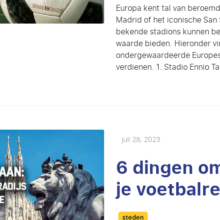
Europa kent tal van beroemd
Madrid of het iconische San 
bekende stadions kunnen bez
waarde bieden. Hieronder vi
ondergewaardeerde Europese
verdienen. 1. Stadio Ennio Tar
juli 28, 2023
6 dingen om
je voetbalr
Categories
steden