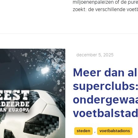
miljoenenpaleizen of de pure,
zoekt: de verschillende voetb
december 5, 2025
Meer dan al
superclubs:
ondergewa
voetbalstad
Categories
,
steden
voetbalstadions