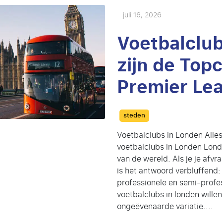
juli 16, 2026
Voetbalclub
zijn de Topc
Premier Le
Categories
steden
Voetbalclubs in Londen Alle
voetbalclubs in Londen Lond
van de wereld. Als je je afv
is het antwoord verbluffend:
professionele en semi-profes
voetbalclubs in londen wille
ongeëvenaarde variatie....