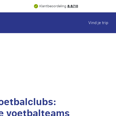
8.8/10
Klantbeoordeling
Vind je trip
oetbalclubs:
e voetbalteams