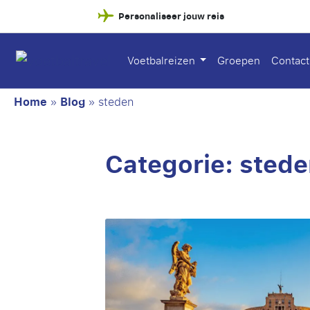
Personaliseer jouw reis
Voetbalreizen
Groepen
Contact
Home
»
Blog
»
steden
Categorie:
stede