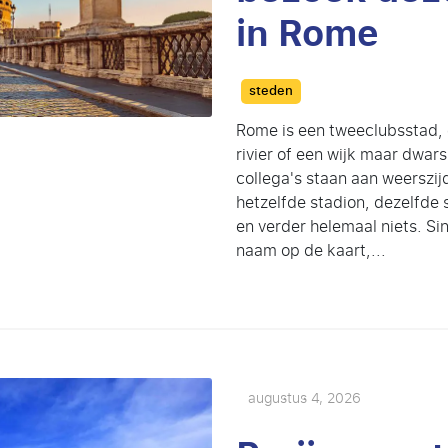
in Rome
Categories
steden
Rome is een tweeclubsstad, e
rivier of een wijk maar dwars
collega's staan aan weerszi
hetzelfde stadion, dezelfde 
en verder helemaal niets. S
naam op de kaart,...
augustus 4, 2026