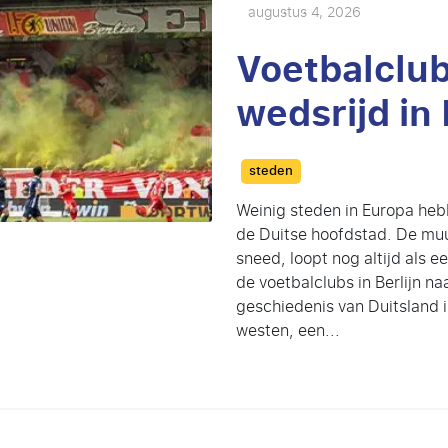
augustus 4, 2026
Voetbalclubs
wedsrijd in
Categories
steden
Weinig steden in Europa heb
de Duitse hoofdstad. De muu
sneed, loopt nog altijd als e
de voetbalclubs in Berlijn naa
geschiedenis van Duitsland i
westen, een...