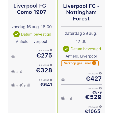
Liverpool FC -
Liverpool FC -
Como 1907
Nottingham
Forest
zondag 16 aug.
18:00
zaterdag 29 aug.
Datum bevestigd
12:30
Anfield, Liverpool
Datum bevestigd
P.P. VANAF
€275
Anfield, Liverpool
Verkoop gaat snel
P.P. VANAF
€328
P.P. VANAF
€427
P.P. VANAF
€641
P.P. VANAF
€579
€529
P.P. VANAF
€1065