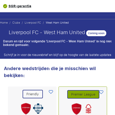
SGR-garantie
K
Home
/
Clubs
/
Liverpool FC
/
West Ham United
Liverpool FC - West Ham United
Coming soon
Datum en tijd voor volgende 'Liverpool FC - West Ham United' is nog niet
bekend gemaakt.
Schrijf je in voor de nieuwsbrief en blijf op de hoogte van de laatste updates
Andere wedstrijden die je misschien wil
bekijken:
Friendly
Premier League