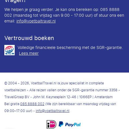
Vragen?
We helpen je graag verder. Je kan ons bereiken op: 085 8888
002 (maandag tot vrijdag van 9:00 - 17:00 uur) of stuur ons een
email:
info@voetbaltravel.nl
Vertrouwd boeken
Volledige financieele bescherming met de SGR-garantie.
Lees meer
© 2004 - 2026, VoetbalTravel.nl is jouw specialist in complete
voetbalreizen - Alle reizen vallen onder de SGR-garantie nummer 3358 -
TravelGroep BV - John M. Keynesplein 12-46 | 1066EP | Amsterdam
Bel gratis
085 8888 002
(We zijn bereikbaar van maandag vrijdag van
09:00–17:00 uur) -
info@voetbaltravel.nl