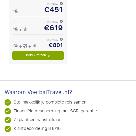
P.P. VANAF
€451
P.P. VANAF
€619
P.P. VANAF
€801
Bekijk reizen
Waarom VoetbalTravel.nl?
Stel makkelijk je complete reis samen
Financiële bescherming met SGR-garantie
Zitplaatsen naast elkaar
Klantbeoordeling 8.9/10