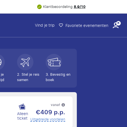
8.9/10
Klantbeoordeling
Vind je trip
Favoriete evenementen
 je
2. Stel je reis
3. Bevestig en
ijd
samen
boek
vanaf
€409 p.p.
Alleen
ticket
Uitgebreide voordelen