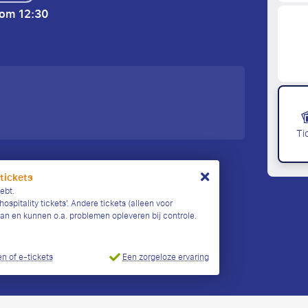
 om 12:30
Ti
 tickets
ebt.
ospitality tickets’. Andere tickets (alleen voor
taan en kunnen o.a. problemen opleveren bij controle.
Een zorgeloze ervaring
n of e-tickets