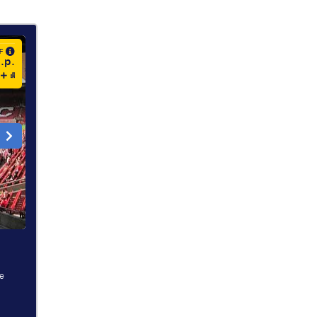
AF
.p.
ne