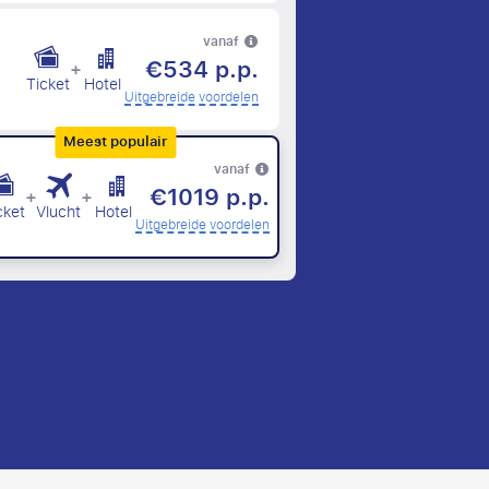
vanaf
€534 p.p.
+
Ticket
Hotel
Uitgebreide voordelen
Meest populair
vanaf
€1019 p.p.
+
+
cket
Vlucht
Hotel
Uitgebreide voordelen