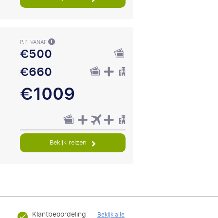
P.P. VANAF
€500
€660
€1009
Bekijk reizen
Klantbeoordeling
Bekijk alle