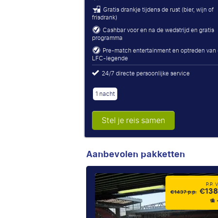
Gratis drankje tijdens de rust (bier, wijn of
frisdrank)
Cashbar voor en na de wedstrijd en gratis
programma
Pre-match entertainment en optreden van
LFC-legende
24/7 directe persoonlijke service
1 nacht
Stel je reis samen
Aanbevolen pakketten
P.P.
€138
€1437 p.p.