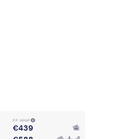
P.P. VANAF
€439