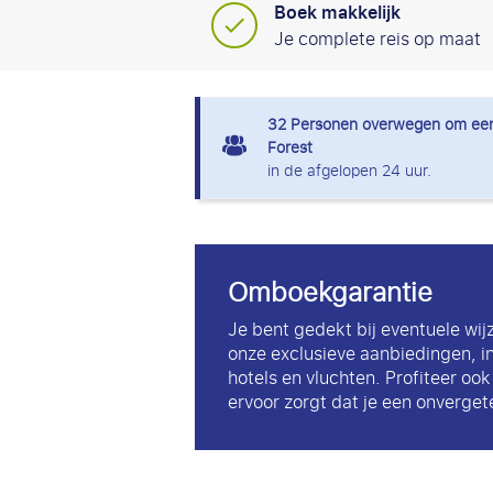
Boek makkelijk
Je complete reis op maat
32
Personen overwegen om een 
Forest
in de afgelopen 24 uur.
Omboekgarantie
Je bent gedekt bij eventuele wij
onze exclusieve aanbiedingen, i
hotels en vluchten. Profiteer oo
ervoor zorgt dat je een onvergete