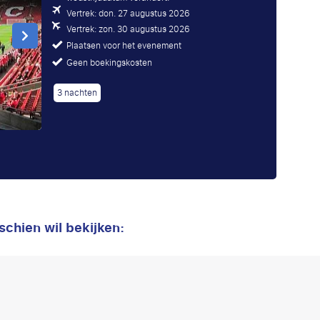
Vertrek: don. 27 augustus 2026
Vertrek: zon. 30 augustus 2026
Plaatsen voor het evenement
Geen boekingskosten
3 nachten
schien wil bekijken: