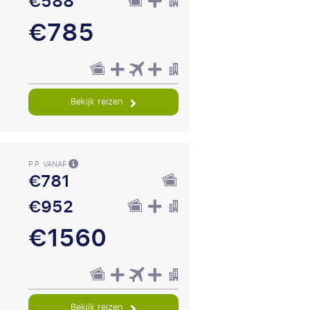
€588
€785
Bekijk reizen
P.P. VANAF
€781
€952
€1560
Bekijk reizen