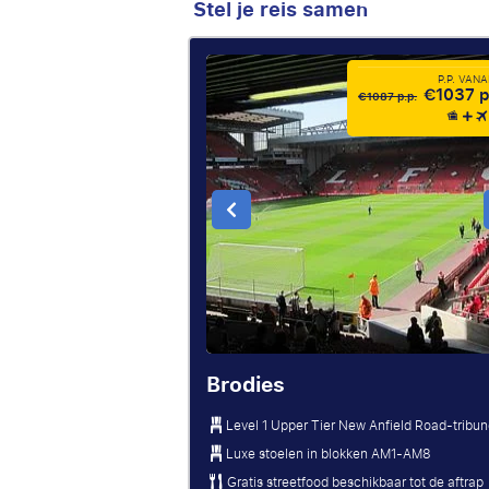
Stel je reis samen
P.P. VAN
€1037 p
€1087 p.p.
Brodies
Level 1 Upper Tier New Anfield Road-tribu
Luxe stoelen in blokken AM1-AM8
Gratis streetfood beschikbaar tot de aftrap