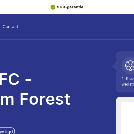
SGR-garantie
Contact
FC -
1. Kies
wedstr
m Forest
vestigd