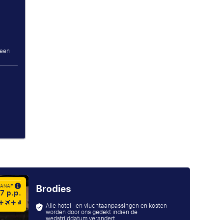
 een
Brodies
 VANAF
7 p.p.
Alle hotel- en vluchtaanpassingen en kosten
worden door ons gedekt indien de
wedstrijddatum verandert.