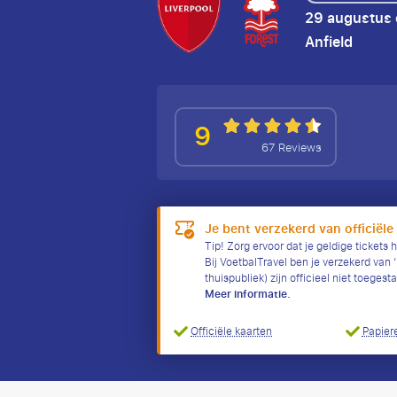
29 augustus
Anfield
9
67 Reviews
Je bent verzekerd van officiële
Tip! Zorg ervoor dat je geldige tickets h
Bij VoetbalTravel ben je verzekerd van ‘h
thuispubliek) zijn officieel niet toeges
Meer informatie.
Officiële kaarten
Papiere