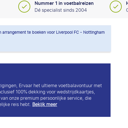
Nummer 1 in voetbalreizen
Dé specialist sinds 2004
arrangement te boeken voor Liverpool FC - Nottingham
zigingen, Ervaar het ultieme voetbalavontuur met
nclusief 100% dekking voor wedstrijdkaartjes,
k van onze premium persoonlijke service, die
lijke reis hebt.
Bekijk meer