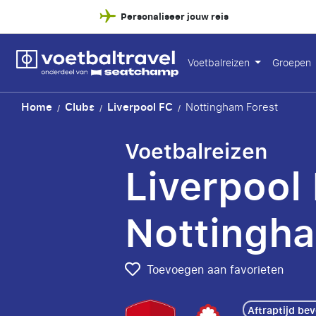
Personaliseer jouw reis
Voetbalreizen
Groepen
Home
Clubs
Liverpool FC
Nottingham Forest
/
/
/
Voetbalreizen
Liverpool 
Nottingha
Toevoegen aan favorieten
Aftraptijd be