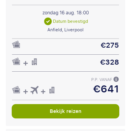
zondag 16 aug.
18:00
Datum bevestigd
Anfield, Liverpool
€275
€328
P.P. VANAF
€641
Bekijk reizen