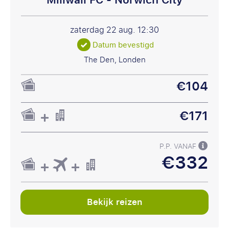
Millwall FC - Norwich City
zaterdag 22 aug.
12:30
Datum bevestigd
The Den, Londen
€104
€171
P.P. VANAF
€332
Bekijk reizen