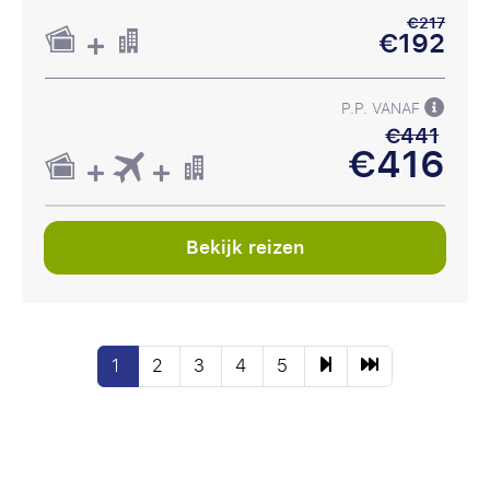
€217
€192
P.P. VANAF
€441
€416
Bekijk reizen
1
2
3
4
5