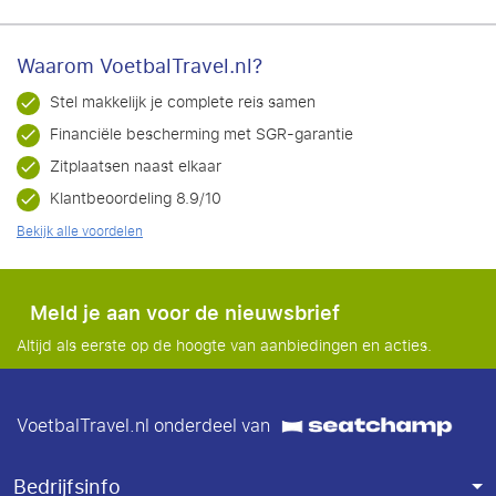
Waarom VoetbalTravel.nl?
Stel makkelijk je complete reis samen
Financiële bescherming met SGR-garantie
Zitplaatsen naast elkaar
Klantbeoordeling 8.9/10
Bekijk alle voordelen
Meld je aan voor de nieuwsbrief
Altijd als eerste op de hoogte van aanbiedingen en acties.
VoetbalTravel.nl onderdeel van
Bedrijfsinfo