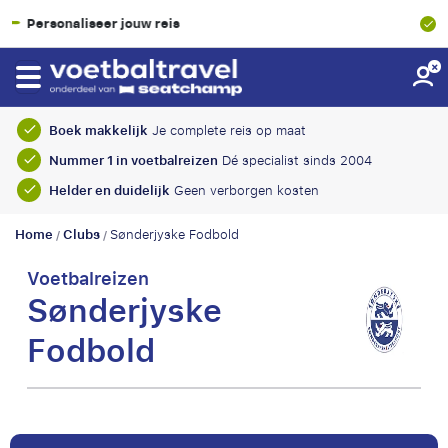
uw reis
SGR-garantie
Boek makkelijk
Je complete reis op maat
Nummer 1 in voetbalreizen
Dé specialist sinds 2004
Helder en duidelijk
Geen verborgen kosten
Home
Clubs
Sønderjyske Fodbold
/
/
Voetbalreizen
Sønderjyske
Fodbold