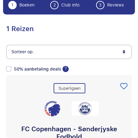
1
Boeken
2
Club info
3
Reviews
1 Reizen
Sorteer op:
?
50% aanbetaling deals
Superligaen
FC Copenhagen - Sønderjyske
Fodbold