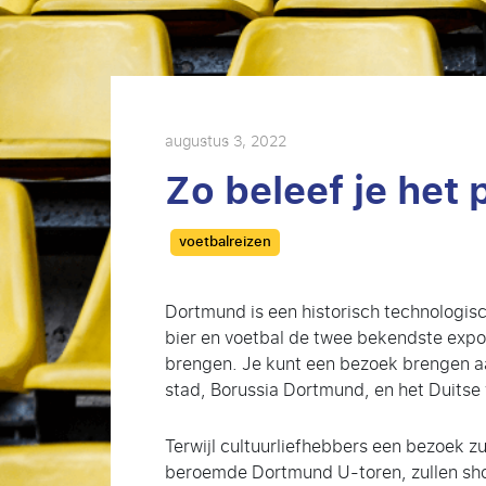
augustus 3, 2022
Zo beleef je het
Categories
voetbalreizen
Dortmund is een historisch technologisc
bier en voetbal de twee bekendste exp
brengen. Je kunt een bezoek brengen aa
stad, Borussia Dortmund, en het Duits
Terwijl cultuurliefhebbers een bezoek z
beroemde Dortmund U-toren, zullen sho