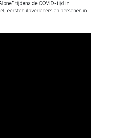
Alone” tijdens de COVID-tijd in
eel, eerstehulpverleners en personen in