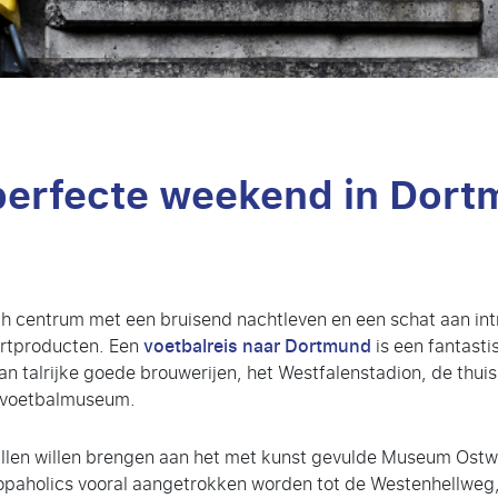
 perfecte weekend in Dor
h centrum met een bruisend nachtleven en een schat aan intri
ortproducten. Een
voetbalreis naar Dortmund
is een fantast
n talrijke goede brouwerijen, het Westfalenstadion, de thui
e voetbalmuseum.
ullen willen brengen aan het met kunst gevulde Museum Ostwa
paholics vooral aangetrokken worden tot de Westenhellweg