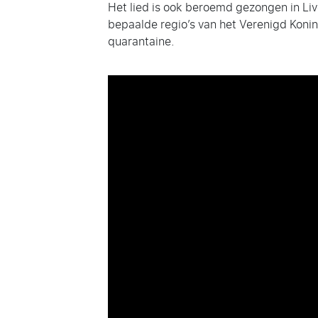
Het lied is ook beroemd gezongen in Liv
bepaalde regio’s van het Verenigd Konink
quarantaine.