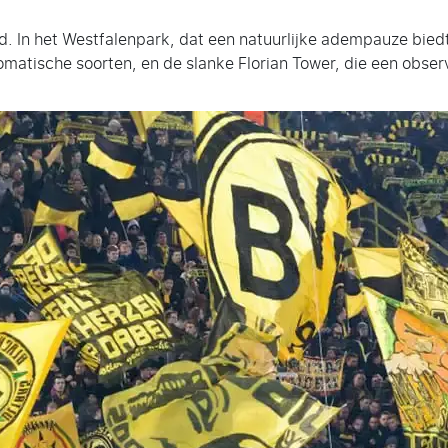
d. In het Westfalenpark, dat een natuurlijke adempauze biedt
matische soorten, en de slanke Florian Tower, die een obser