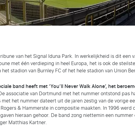
ibune van het Signal Iduna Park. In werkelijkheid is dit een
ribune met één verdieping in heel Europa, het is ook de steil
n het stadion van Burnley FC of het hele stadion van Union Ber
ciale band heeft met ‘You’ll Never Walk Alone’, het bero
. De associatie van Dortmund met het nummer ontstond pas h
s met het nummer dateert uit de jaren zestig van de vorige e
e Rogers & Hammerste in compositie maakten. In 1996 werd
 gaven hieraan gehoor. De band zong niettemin een nummer d
ger Matthias Kartner.