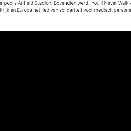
erpool’s Anfield Stadion. Bovendien werd “You’ll Never Walk 
rijk en Europa het lied van solidariteit voor medisch person