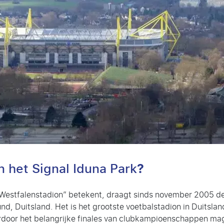
?
in het Signal Iduna Park
 “Westfalenstadion” betekent, draagt sinds november 2005 de
nd, Duitsland. Het is het grootste voetbalstadion in Duitsla
aardoor het belangrijke finales van clubkampioenschappen mag