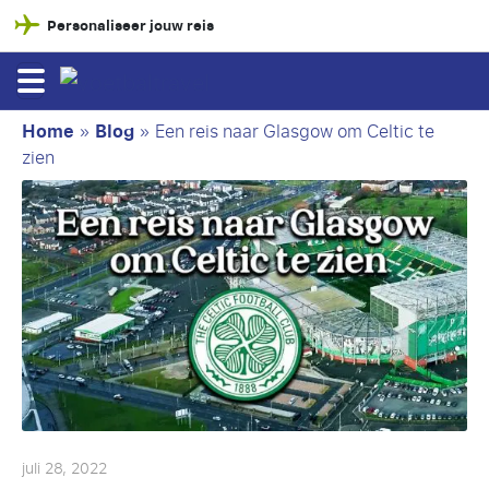
Personaliseer jouw reis
Home
»
Blog
»
Een reis naar Glasgow om Celtic te
zien
juli 28, 2022