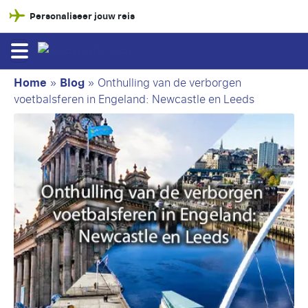
Personaliseer jouw reis
Home
»
Blog
»
Onthulling van de verborgen
voetbalsferen in Engeland: Newcastle en Leeds