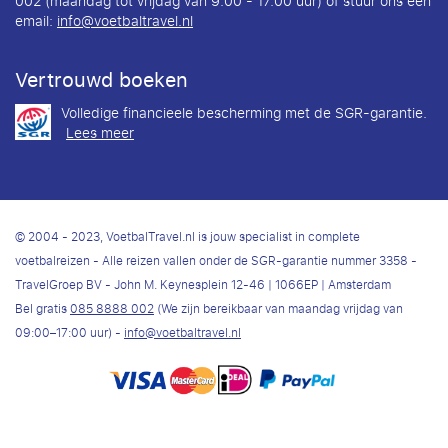
002 (maandag tot vrijdag van 9:00 - 17:00 uur) of stuur ons een
email:
info@voetbaltravel.nl
Vertrouwd boeken
Volledige financieele bescherming met de SGR-garantie.
Lees meer
© 2004 - 2023, VoetbalTravel.nl is jouw specialist in complete
voetbalreizen - Alle reizen vallen onder de SGR-garantie nummer 3358 -
TravelGroep BV - John M. Keynesplein 12-46 | 1066EP | Amsterdam
Bel gratis
085 8888 002
(We zijn bereikbaar van maandag vrijdag van
09:00–17:00 uur) -
info@voetbaltravel.nl