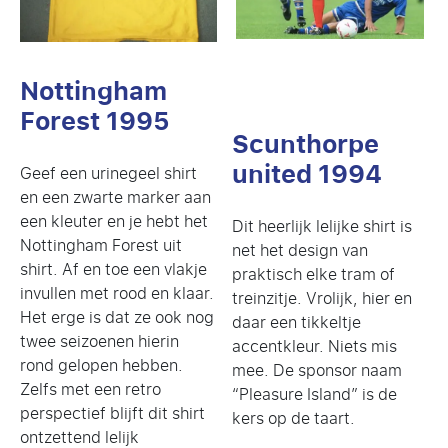
ous
Nottingham
Forest 1995
Scunthorpe
united 1994
Geef een urinegeel shirt
en een zwarte marker aan
een kleuter en je hebt het
Dit heerlijk lelijke shirt is
Nottingham Forest uit
net het design van
shirt. Af en toe een vlakje
praktisch elke tram of
invullen met rood en klaar.
treinzitje. Vrolijk, hier en
Het erge is dat ze ook nog
daar een tikkeltje
twee seizoenen hierin
accentkleur. Niets mis
rond gelopen hebben.
mee. De sponsor naam
Zelfs met een retro
“Pleasure Island” is de
perspectief blijft dit shirt
kers op de taart.
ontzettend lelijk