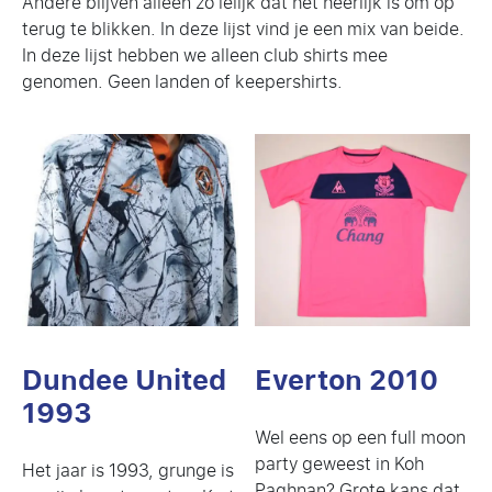
Andere blijven alleen zo lelijk dat het heerlijk is om op
terug te blikken. In deze lijst vind je een mix van beide.
In deze lijst hebben we alleen club shirts mee
genomen. Geen landen of keepershirts.
Dundee United
Everton 2010
1993
Wel eens op een full moon
party geweest in Koh
Het jaar is 1993, grunge is
Paghnan? Grote kans dat