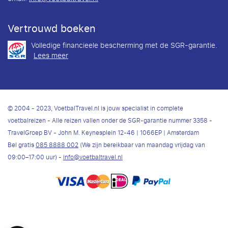
Vertrouwd boeken
Volledige financieele bescherming met de SGR-garantie.
Lees meer
© 2004 - 2023, VoetbalTravel.nl is jouw specialist in complete
voetbalreizen - Alle reizen vallen onder de SGR-garantie nummer 3358 -
TravelGroep BV - John M. Keynesplein 12-46 | 1066EP | Amsterdam
Bel gratis
085 8888 002
(We zijn bereikbaar van maandag vrijdag van
09:00–17:00 uur) -
info@voetbaltravel.nl