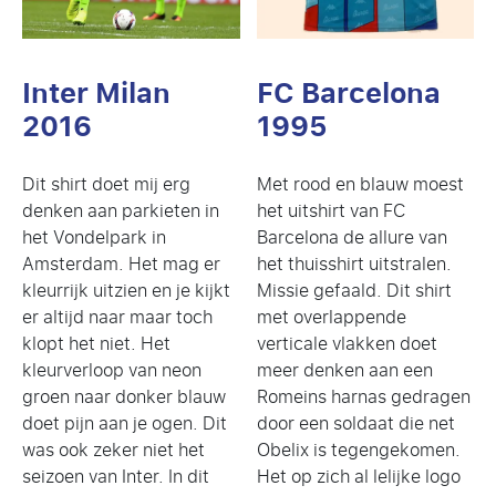
Inter Milan
FC Barcelona
2016
1995
Dit shirt doet mij erg
Met rood en blauw moest
denken aan parkieten in
het uitshirt van FC
het Vondelpark in
Barcelona de allure van
Amsterdam. Het mag er
het thuisshirt uitstralen.
kleurrijk uitzien en je kijkt
Missie gefaald. Dit shirt
er altijd naar maar toch
met overlappende
klopt het niet. Het
verticale vlakken doet
kleurverloop van neon
meer denken aan een
groen naar donker blauw
Romeins harnas gedragen
doet pijn aan je ogen. Dit
door een soldaat die net
was ook zeker niet het
Obelix is tegengekomen.
seizoen van Inter. In dit
Het op zich al lelijke logo