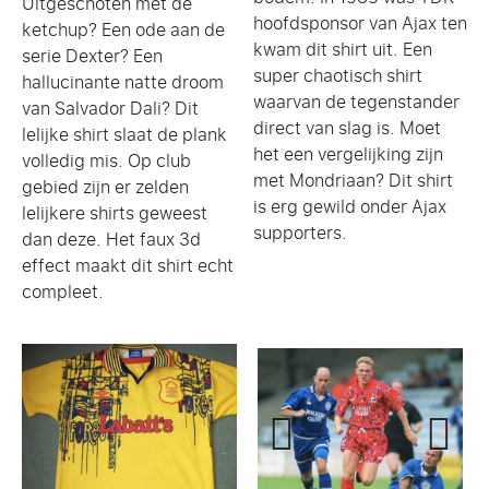
Uitgeschoten met de
hoofdsponsor van Ajax ten
ketchup? Een ode aan de
kwam dit shirt uit. Een
serie Dexter? Een
super chaotisch shirt
hallucinante natte droom
waarvan de tegenstander
van Salvador Dali? Dit
direct van slag is. Moet
lelijke shirt slaat de plank
het een vergelijking zijn
volledig mis. Op club
met Mondriaan? Dit shirt
gebied zijn er zelden
is erg gewild onder Ajax
lelijkere shirts geweest
supporters.
dan deze. Het faux 3d
effect maakt dit shirt echt
compleet.
Previ
Next