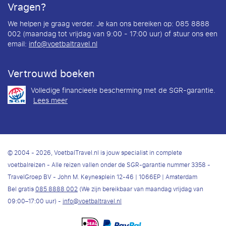
Vragen?
We helpen je graag verder. Je kan ons bereiken op: 085 8888
002 (maandag tot vrijdag van 9:00 - 17:00 uur) of stuur ons een
email:
info@voetbaltravel.nl
Vertrouwd boeken
Volledige financieele bescherming met de SGR-garantie.
Lees meer
© 2004 - 2026, VoetbalTravel.nl is jouw specialist in complete
voetbalreizen - Alle reizen vallen onder de SGR-garantie nummer 3358 -
TravelGroep BV - John M. Keynesplein 12-46 | 1066EP | Amsterdam
Bel gratis
085 8888 002
(We zijn bereikbaar van maandag vrijdag van
09:00–17:00 uur) -
info@voetbaltravel.nl