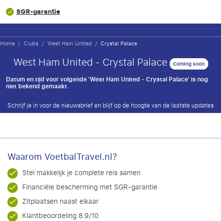
SGR-garantie
Home
/
Clubs
/
West Ham United
/
Crystal Palace
West Ham United - Crystal Palace
Coming soon
Datum en tijd voor volgende 'West Ham United - Crystal Palace' is nog
niet bekend gemaakt.
Schrijf je in voor de nieuwsbrief en blijf op de hoogte van de laatste updates
Waarom VoetbalTravel.nl?
Stel makkelijk je complete reis samen
Financiële bescherming met SGR-garantie
Zitplaatsen naast elkaar
Klantbeoordeling 8.9/10