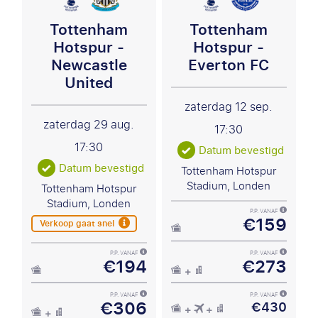
Tottenham
Tottenham
Hotspur -
Hotspur -
Newcastle
Everton FC
United
zaterdag 12 sep.
zaterdag 29 aug.
17:30
17:30
Datum bevestigd
Datum bevestigd
Tottenham Hotspur
Stadium, Londen
Tottenham Hotspur
Stadium, Londen
P.P. VANAF
€159
Verkoop gaat snel
P.P. VANAF
P.P. VANAF
€194
€273
P.P. VANAF
P.P. VANAF
€306
€430