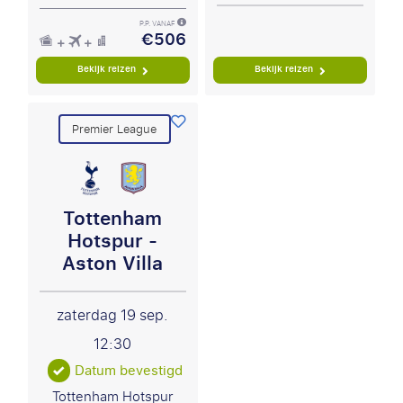
P.P. VANAF
€506
Bekijk reizen
Bekijk reizen
Premier League
Tottenham
Hotspur -
Aston Villa
zaterdag 19 sep.
12:30
Datum bevestigd
Tottenham Hotspur