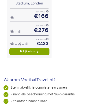
Stadium, Londen
P.P. VANAF
€166
P.P. VANAF
€276
P.P. VANAF
€433
Bekijk reizen
Waarom VoetbalTravel.nl?
Stel makkelijk je complete reis samen
Financiële bescherming met SGR-garantie
Zitplaatsen naast elkaar