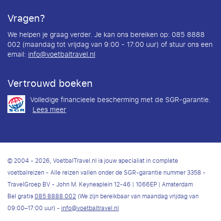
Vragen?
We helpen je graag verder. Je kan ons bereiken op: 085 8888
002 (maandag tot vrijdag van 9:00 - 17:00 uur) of stuur ons een
email:
info@voetbaltravel.nl
Vertrouwd boeken
Volledige financieele bescherming met de SGR-garantie.
Lees meer
© 2004 - 2026, VoetbalTravel.nl is jouw specialist in complete
voetbalreizen - Alle reizen vallen onder de SGR-garantie nummer 3358 -
TravelGroep BV - John M. Keynesplein 12-46 | 1066EP | Amsterdam
Bel gratis
085 8888 002
(We zijn bereikbaar van maandag vrijdag van
09:00–17:00 uur) -
info@voetbaltravel.nl