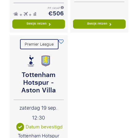
P.P. VANAF
€506
Bekijk reizen
Bekijk reizen
Premier League
Tottenham
Hotspur -
Aston Villa
zaterdag 19 sep.
12:30
Datum bevestigd
Tottenham Hotspur