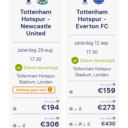
Tottenham
Tottenham
Hotspur -
Hotspur -
Newcastle
Everton FC
United
zaterdag 12 sep.
zaterdag 29 aug.
17:30
17:30
Datum bevestigd
Datum bevestigd
Tottenham Hotspur
Stadium, Londen
Tottenham Hotspur
Stadium, Londen
P.P. VANAF
€159
Verkoop gaat snel
P.P. VANAF
P.P. VANAF
€194
€273
P.P. VANAF
P.P. VANAF
€306
€430