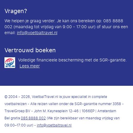
Vragen?
We helpen je graag verder. Je kan ons bereiken op: 085 8888
002 (maandag tot vrijdag van 9:00 - 17:00 uur) of stuur ons een
email:
info@voetbaltravel.nl
Vertrouwd boeken
Volledige financieele bescherming met de SGR-garantie.
Lees meer
© 2004 - 2026, VoetbalTravel.nl is jouw specialist in complete
voetbalreizen - Alle reizen vallen onder de SGR-garantie nummer 3358 -
TravelGroep BV - John M. Keynesplein 12-46 | 1066EP | Amsterdam
Bel gratis
085 8888 002
(We zijn bereikbaar van maandag vrijdag van
09:00–17:00 uur) -
info@voetbaltravel.nl