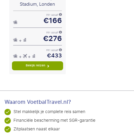
Stadium, Londen
P.P. VANAF
€166
P.P. VANAF
€276
P.P. VANAF
€433
Bekijk reizen
Waarom VoetbalTravel.nl?
Stel makkelijk je complete reis samen
Financiële bescherming met SGR-garantie
Zitplaatsen naast elkaar