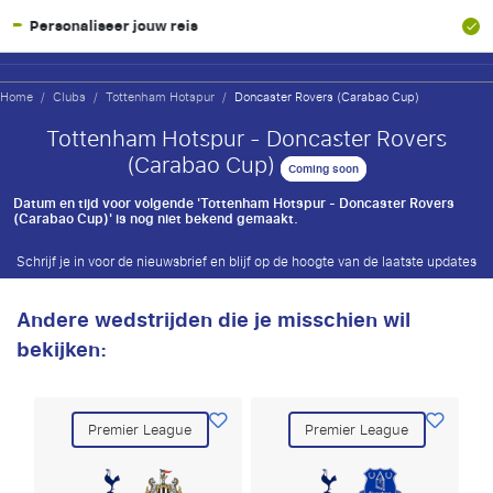
reis
SGR-garantie
Home
/
Clubs
/
Tottenham Hotspur
/
Doncaster Rovers (Carabao Cup)
Tottenham Hotspur - Doncaster Rovers
(Carabao Cup)
Coming soon
Datum en tijd voor volgende 'Tottenham Hotspur - Doncaster Rovers
(Carabao Cup)' is nog niet bekend gemaakt.
Schrijf je in voor de nieuwsbrief en blijf op de hoogte van de laatste updates
Andere wedstrijden die je misschien wil
bekijken:
Premier League
Premier League