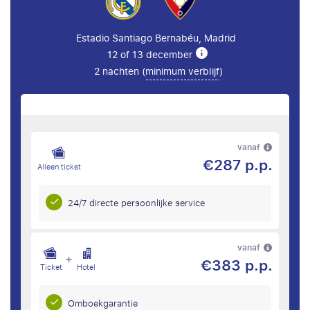
Estadio Santiago Bernabéu, Madrid
12 of 13 december
2 nachten (
minimum verblijf
)
vanaf
€287 p.p.
Alleen ticket
24/7 directe persoonlijke service
vanaf
+
€383 p.p.
Ticket
Hotel
Omboekgarantie