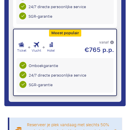
24/7 directe persoonlijke service
SGR-garantie
Meest populair
vanaf
+
+
€765 p.p.
Ticket
Vlucht
Hotel
Omboekgarantie
24/7 directe persoonlijke service
SGR-garantie
Reserveer je plek vandaag met slechts 50%