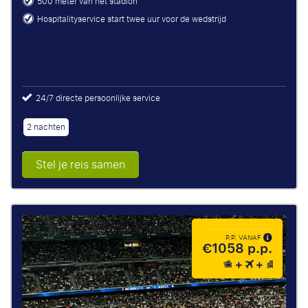
500 meter van het stadion
Hospitalityservice start twee uur voor de wedstrijd
24/7 directe persoonlijke service
2 nachten
Stel je reis samen
P.P. VANAF
€1058 p.p.