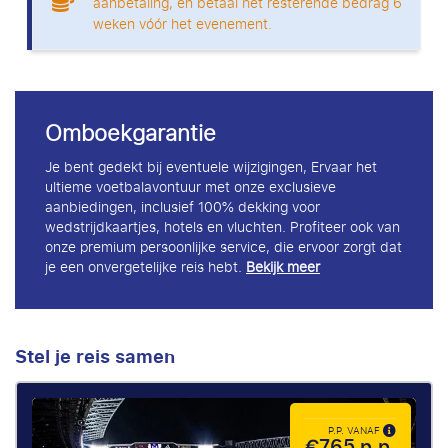
aanbetaling, en betaal het resterende bedrag 6
weken vóór het evenement.
Omboekgarantie
Je bent gedekt bij eventuele wijzigingen, Ervaar het
ultieme voetbalavontuur met onze exclusieve
aanbiedingen, inclusief 100% dekking voor
wedstrijdkaartjes, hotels en vluchten. Profiteer ook van
onze premium persoonlijke service, die ervoor zorgt dat
je een onvergetelijke reis hebt.
Bekijk meer
Stel je reis samen
P.P. VANAF
€765 p.p.