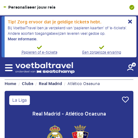
SGR-garantie
Tip! Zorg ervoor dat je geldige tickets hebt.
Bij VoetbalTravel ben je verzekerd van ‘papieren kaarten’ of ‘e-tickets’.
Andere soorten toegangsbewijzen leveren veel gedoe op.
Meer informatie.
Papieren of e-tickets
Een zorgeloze ervaring
Home
Clubs
Real Madrid
Atlético Osasuna
/
/
/
La Liga
Real Madrid - Atlético Osasuna