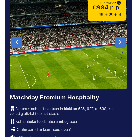
P.P. VANAF
€984 p.p.
Matchday Premium Hospitality
Panoramische zitplaatsen in blokken 636, 637, of 638, met
volledig uitzicht op het stadion
Authentieke foodstations inbegrepen
Gratis bar (drankjes inbegrepen)