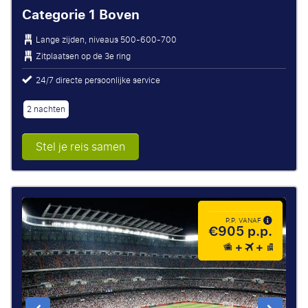
Categorie 1 Boven
Lange zijden, niveaus 500-600-700
Zitplaatsen op de 3e ring
24/7 directe persoonlijke service
2 nachten
Stel je reis samen
P.P. VANAF
€905 p.p.