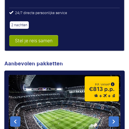
24/7 directe persoonlijke service
2 nachten
Stel je reis samen
Aanbevolen pakketten
P.P. VANAF
€813 p.p.