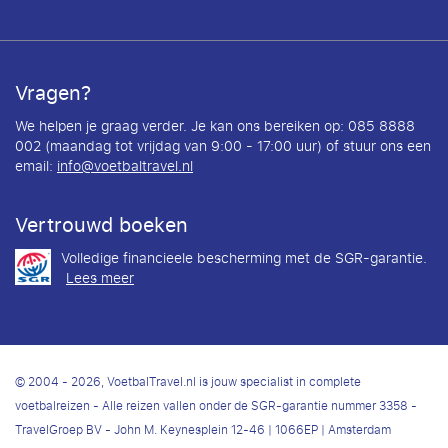
Vragen?
We helpen je graag verder. Je kan ons bereiken op: 085 8888
002 (maandag tot vrijdag van 9:00 - 17:00 uur) of stuur ons een
email:
info@voetbaltravel.nl
Vertrouwd boeken
Volledige financieele bescherming met de SGR-garantie.
Lees meer
© 2004 - 2026, VoetbalTravel.nl is jouw specialist in complete
voetbalreizen - Alle reizen vallen onder de SGR-garantie nummer 3358 -
TravelGroep BV - John M. Keynesplein 12-46 | 1066EP | Amsterdam