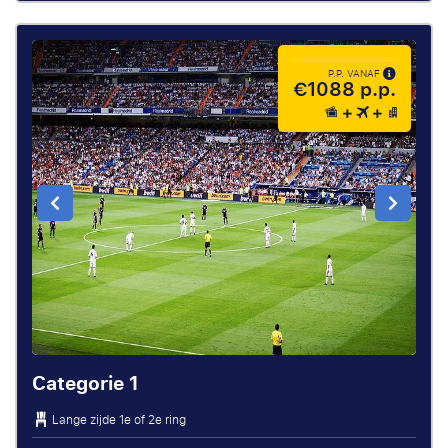
P.P. VANAF
€1088 p.p.
Categorie 1
Lange zijde 1e of 2e ring