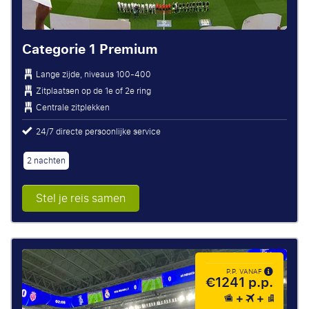
Categorie 1 Premium
Lange zijde, niveaus 100-400
Zitplaatsen op de 1e of 2e ring
Centrale zitplekken
24/7 directe persoonlijke service
2 nachten
Stel je reis samen
P.P. VANAF
€1241 p.p.