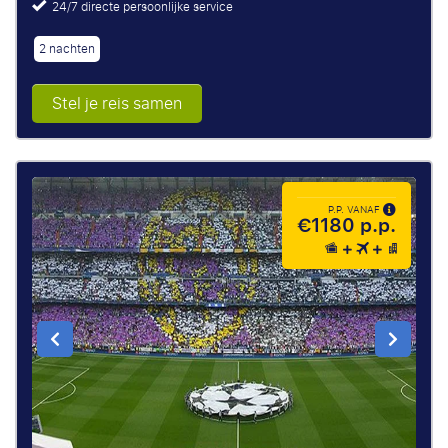
24/7 directe persoonlijke service
2 nachten
Stel je reis samen
P.P. VANAF
€1180 p.p.