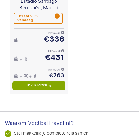
Estadio Santiago
Bernabéu, Madrid
Betaal 50%
vandaag!
P.P. VANAF
€336
P.P. VANAF
€431
P.P. VANAF
€763
Bekijk reizen
Waarom VoetbalTravel.nl?
Stel makkelijk je complete reis samen