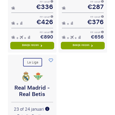
P.P. VANAF
P.P. VANAF
€336
€287
P.P. VANAF
P.P. VANAF
€426
€376
P.P. VANAF
P.P. VANAF
€890
€656
Bekijk reizen
Bekijk reizen
La Liga
Real Madrid -
Real Betis
23 of 24 januari