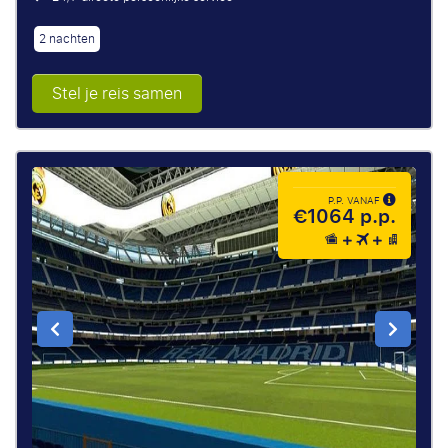
2 nachten
Stel je reis samen
P.P. VANAF
€1064 p.p.