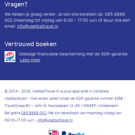
Vragen?
We helpen je graag verder. Je kan ons bereiken op: 085 8888
002 (maandag tot vrijdag van 9:00 - 17:00 uur) of stuur ons een
email:
info@voetbaltravel.nl
Vertrouwd boeken
Volledige financieele bescherming met de SGR-garantie.
Lees meer
© 2004 - 2026, VoetbalTravel.nl is jouw specialist in complete
voetbalreizen - Alle reizen vallen onder de SGR-garantie nummer 3358 -
TravelGroep BV - John M. Keynesplein 12-46 | 1066EP | Amsterdam
Bel gratis
085 8888 002
(We zijn bereikbaar van maandag vrijdag van
09:00–17:00 uur) -
info@voetbaltravel.nl