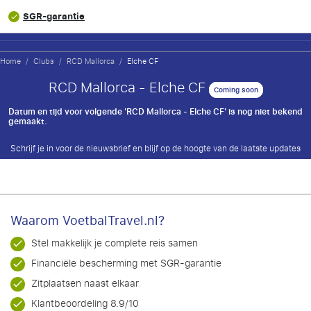
SGR-garantie
Home
/
Clubs
/
RCD Mallorca
/
Elche CF
RCD Mallorca - Elche CF
Coming soon
Datum en tijd voor volgende 'RCD Mallorca - Elche CF' is nog niet bekend
gemaakt.
Schrijf je in voor de nieuwsbrief en blijf op de hoogte van de laatste updates
Waarom VoetbalTravel.nl?
Stel makkelijk je complete reis samen
Financiële bescherming met SGR-garantie
Zitplaatsen naast elkaar
Klantbeoordeling 8.9/10