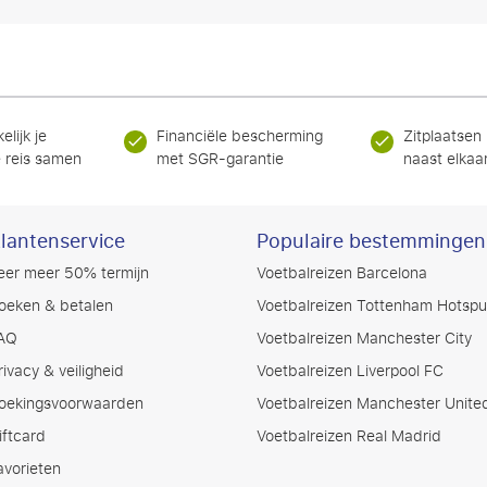
elijk je
Financiële bescherming
Zitplaatsen
 reis samen
met SGR-garantie
naast elkaa
lantenservice
Populaire bestemmingen
eer meer 50% termijn
Voetbalreizen Barcelona
oeken & betalen
Voetbalreizen Tottenham Hotspu
AQ
Voetbalreizen Manchester City
rivacy & veiligheid
Voetbalreizen Liverpool FC
oekingsvoorwaarden
Voetbalreizen Manchester Unite
iftcard
Voetbalreizen Real Madrid
avorieten