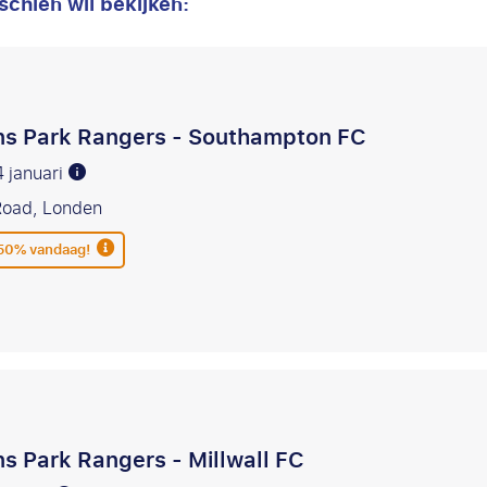
schien wil bekijken:
s Park Rangers - Southampton FC
4 januari
Road, Londen
 50% vandaag!
s Park Rangers - Millwall FC