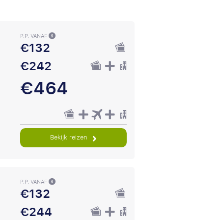
P.P. VANAF
€132
€242
€464
Bekijk reizen
P.P. VANAF
€132
€244