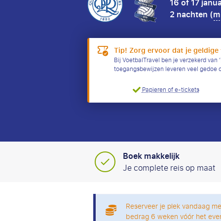
16 of 17 janu
2 nachten (
mi
Tip! Zorg ervoor dat je geldige 
Bij VoetbalTravel ben je verzekerd van ‘
toegangsbewijzen leveren veel gedoe 
Papieren of e-tickets
Boek makkelijk
Je complete reis op maat
Reserveer je plek vandaag me
bedrag 6 weken vóór het eve