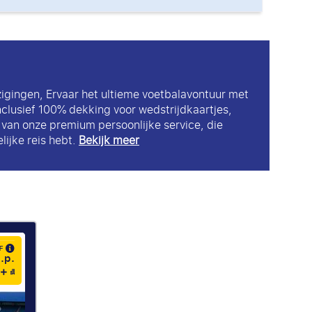
zigingen, Ervaar het ultieme voetbalavontuur met
nclusief 100% dekking voor wedstrijdkaartjes,
k van onze premium persoonlijke service, die
lijke reis hebt.
Bekijk meer
AF
.p.