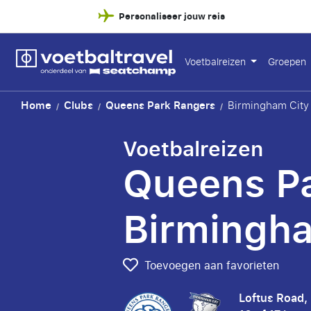
Personaliseer jouw reis
Voetbalreizen
Groepen
Home
Clubs
Queens Park Rangers
Birmingham City
/
/
/
Voetbalreizen
Queens Pa
Birmingha
Toevoegen aan favorieten
Loftus Road