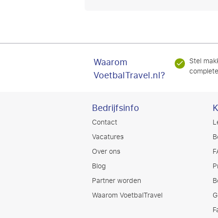
Waarom
Stel makk
complete
VoetbalTravel.nl?
Bedrijfsinfo
K
Contact
L
Vacatures
B
Over ons
F
Blog
P
Partner worden
B
Waarom VoetbalTravel
G
F