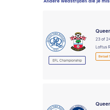
Andere wedstrijden die je mis
Queen
23 of 2
Loftus 
Betaal
EFL Championship
Queen