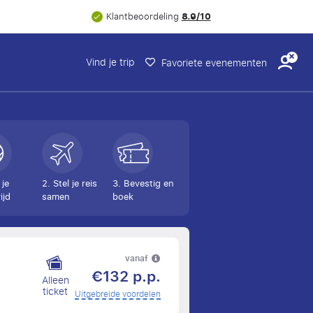
8.9/10
Klantbeoordeling
Vind je trip
Favoriete evenementen
 je
2. Stel je reis
3. Bevestig en
ijd
samen
boek
vanaf
€132 p.p.
Alleen
ticket
Uitgebreide voordelen