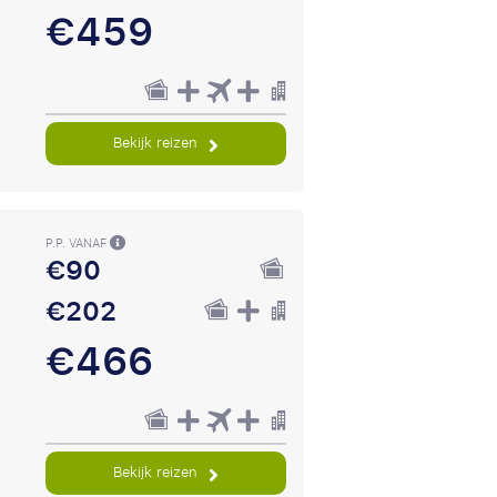
€459
Bekijk reizen
P.P. VANAF
€90
€202
€466
Bekijk reizen