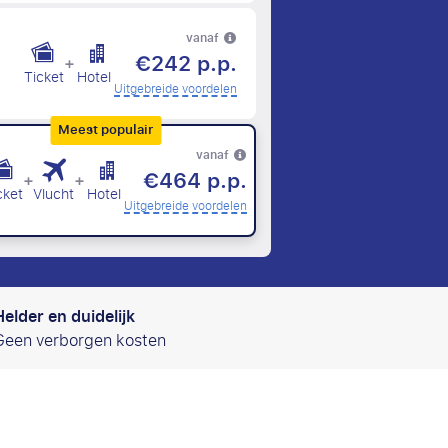
vanaf
€242 p.p.
+
Ticket
Hotel
Uitgebreide voordelen
Meest populair
vanaf
€464 p.p.
+
+
cket
Vlucht
Hotel
Uitgebreide voordelen
Helder en duidelijk
Geen verborgen kosten