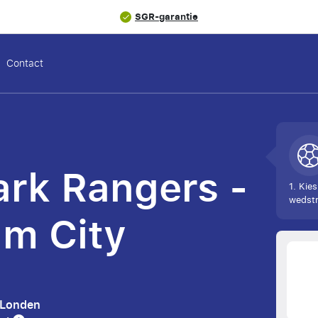
SGR-garantie
Contact
rk Rangers -
1. Kies
wedstr
m City
, Londen