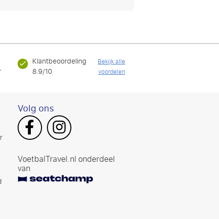
Klantbeoordeling
Bekijk alle
r
8.9/10
voordelen
Volg ons
r
VoetbalTravel.nl onderdeel
van
d