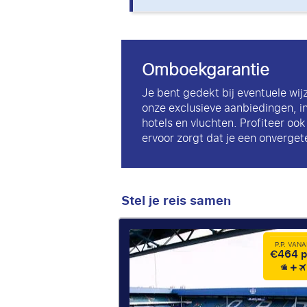
Omboekgarantie
Je bent gedekt bij eventuele wij
onze exclusieve aanbiedingen, i
hotels en vluchten. Profiteer oo
ervoor zorgt dat je een onvergete
Stel je reis samen
P.P. VAN
€464 p