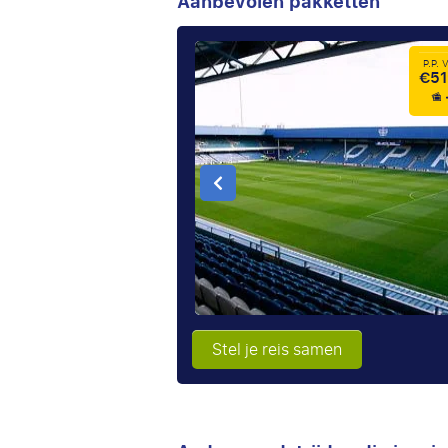
Aanbevolen pakketten
P.P.
€51
Stel je reis samen