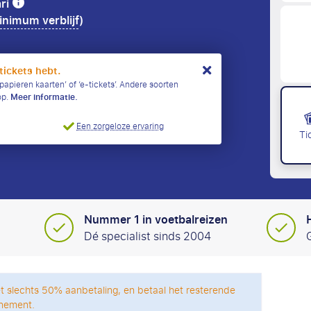
ari
nimum verblijf
)
tickets hebt.
papieren kaarten’ of ‘e-tickets’. Andere soorten
op.
Meer informatie.
Een zorgeloze ervaring
Ti
Nummer 1 in voetbalreizen
Dé specialist sinds 2004
t slechts 50% aanbetaling, en betaal het resterende
nement.