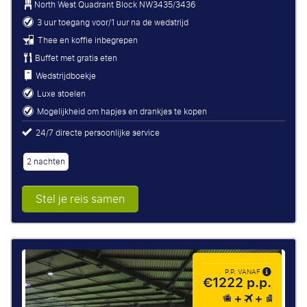
North West Quadrant Block
NW3435/3436
3 uur toegang voor/1 uur na de wedstrijd
Thee en koffie inbegrepen
Buffet met gratis eten
Wedstrijdboekje
Luxe stoelen
Mogelijkheid om hapjes en drankjes te kopen
24/7 directe persoonlijke service
2 nachten
Stel je reis samen
P.P. VANAF
€1222 p.p.