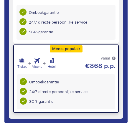
Omboekgarantie
24/7 directe persoonlijke service
SGR-garantie
Meest populair
vanaf
+
+
€868 p.p.
Ticket
Vlucht
Hotel
Omboekgarantie
24/7 directe persoonlijke service
SGR-garantie