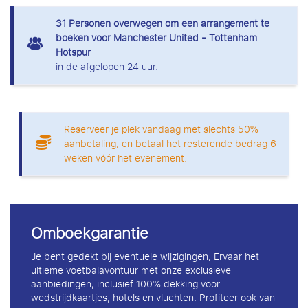
31
Personen overwegen om een arrangement te
boeken voor Manchester United - Tottenham
Hotspur
in de afgelopen 24 uur.
Reserveer je plek vandaag met slechts 50%
aanbetaling, en betaal het resterende bedrag 6
weken vóór het evenement.
Omboekgarantie
Je bent gedekt bij eventuele wijzigingen, Ervaar het
ultieme voetbalavontuur met onze exclusieve
aanbiedingen, inclusief 100% dekking voor
wedstrijdkaartjes, hotels en vluchten. Profiteer ook van