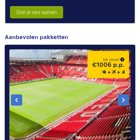
Stel je reis samen
Aanbevolen pakketten
P.P. VANAF
€1006 p.p.