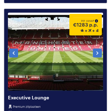
P.P. VANAF
€1283 p.p.
Executive Lounge
Premium zitplaatsen