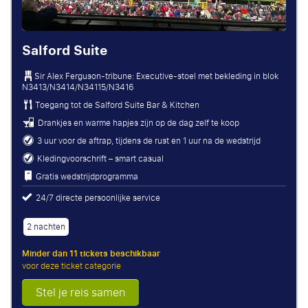
Salford Suite
Sir Alex Ferguson-tribune: Executive-stoel met bekleding in blok
N3413/N3414/N34115/N3416
Toegang tot de Salford Suite Bar & Kitchen
Drankjes en warme hapjes zijn op de dag zelf te koop
3 uur voor de aftrap, tijdens de rust en 1 uur na de wedstrijd
Kledingvoorschrift – smart casual
Gratis wedstrijdprogramma
24/7 directe persoonlijke service
2 nachten
Minder dan 11 tickets beschikbaar
voor deze ticket categorie
Stel je reis samen