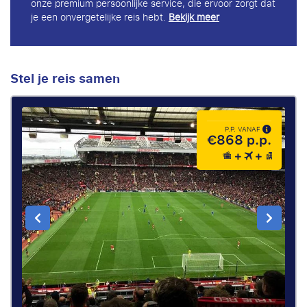
onze premium persoonlijke service, die ervoor zorgt dat
je een onvergetelijke reis hebt.
Bekijk meer
Stel je reis samen
P.P. VANAF
€868 p.p.