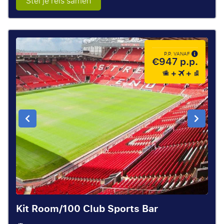
Stel je reis samen
P.P. VANAF
€947 p.p.
Kit Room/100 Club Sports Bar