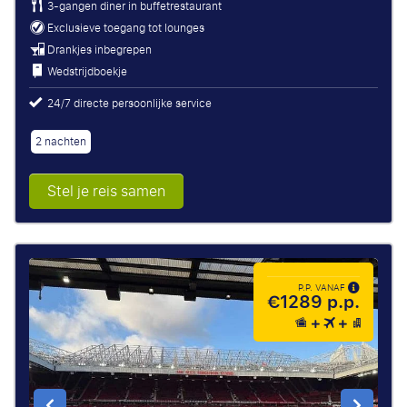
3-gangen diner in buffetrestaurant
Exclusieve toegang tot lounges
Drankjes inbegrepen
Wedstrijdboekje
24/7 directe persoonlijke service
2 nachten
Stel je reis samen
P.P. VANAF
€1289 p.p.