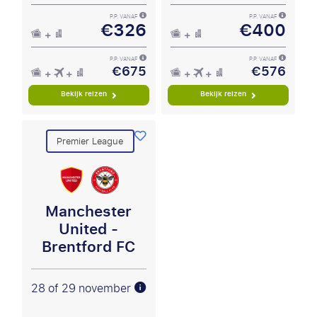
P.P. VANAF
P.P. VANAF
€326
€400
P.P. VANAF
P.P. VANAF
€675
€576
Bekijk reizen
Bekijk reizen
Premier League
Manchester
United -
Brentford FC
28 of 29 november