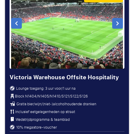
Victoria Warehouse Offsite Hospitality
Lounge toegang: 3 uur voor/1 uur na
Block
N1404/N1405/N1410/S121/S122/S126
Gratis bier/wijn/(niet-)alcoholhoudende dranken
Inclusief eetgelegenheden op straat
Wedstrijdprogramma & teamblad
10% megastore-voucher