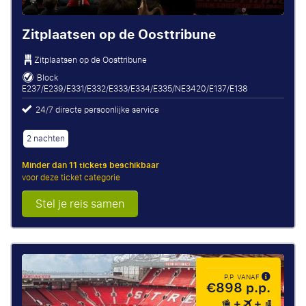
Zitplaatsen op de Oosttribune
Zitplaatsen op de Oosttribune
Block
E237/E239/E331/E332/E333/E334/E335/NE3420/E137/E138
24/7 directe persoonlijke service
2 nachten
Minder dan 11 tickets beschikbaar
voor deze ticket categorie
Stel je reis samen
P.P. VANAF
€898 p.p.