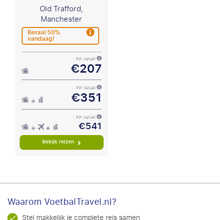
Old Trafford,
Manchester
Betaal 50%
vandaag!
P.P. VANAF
€207
P.P. VANAF
€351
P.P. VANAF
€541
Bekijk reizen
Waarom VoetbalTravel.nl?
Stel makkelijk je complete reis samen