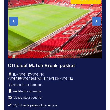
Officieel Match Break-pakket
Blok
NW3427/NW3430
/NW3435/NW3429/NW3431/NW3434/NW3432
Maaltijd- en drankbon
Wedstrijdprogramma
Museumtour voucher
24/7 directe persoonlijke service