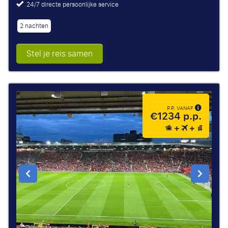
24/7 directe persoonlijke service
2 nachten
Stel je reis samen
P.P. VANAF
€1234 p.p.