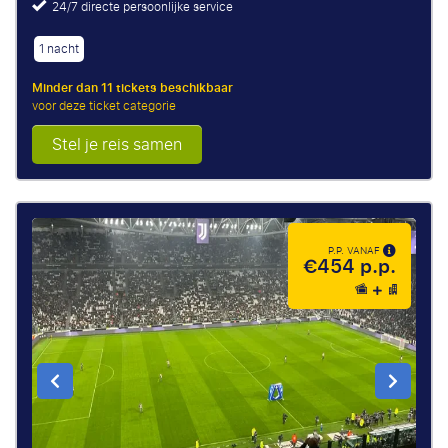
24/7 directe persoonlijke service
1 nacht
Minder dan 11 tickets beschikbaar
voor deze ticket categorie
Stel je reis samen
P.P. VANAF
€454 p.p.