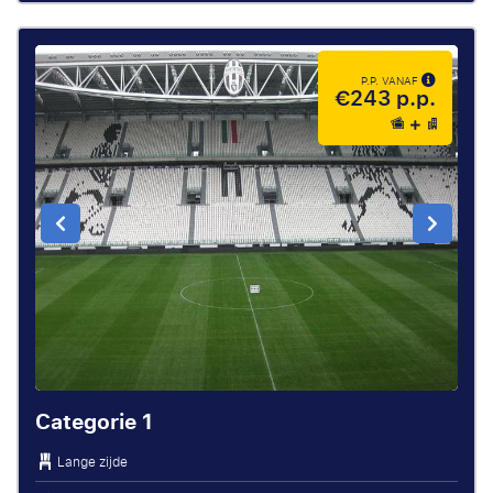
P.P. VANAF
€243 p.p.
Categorie 1
Lange zijde