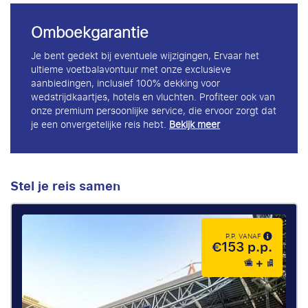
Omboekgarantie
Je bent gedekt bij eventuele wijzigingen, Ervaar het
ultieme voetbalavontuur met onze exclusieve
aanbiedingen, inclusief 100% dekking voor
wedstrijdkaartjes, hotels en vluchten. Profiteer ook van
onze premium persoonlijke service, die ervoor zorgt dat
je een onvergetelijke reis hebt.
Bekijk meer
Stel je reis samen
P.P. VANAF
€153 p.p.