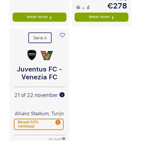
€278
Bekijk reizen
Bekijk reizen
Serie A
Juventus FC -
Venezia FC
21 of 22 november
Allianz Stadium, Turijn
Betaal 50%
vandaag!
P.P. VANAF