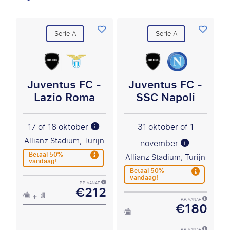
Serie A
Serie A
Juventus FC -
Juventus FC -
Lazio Roma
SSC Napoli
17 of 18 oktober
31 oktober of 1
Allianz Stadium, Turijn
november
Betaal 50%
Allianz Stadium, Turijn
vandaag!
Betaal 50%
vandaag!
P.P. VANAF
€212
P.P. VANAF
€180
P.P. VANAF