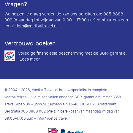
Vragen?
We helpen je graag verder. Je kan ons bereiken op: 085 8888
002 (maandag tot vrijdag van 9:00 - 17:00 uur) of stuur ons een
email:
info@voetbaltravel.nl
Vertrouwd boeken
Volledige financieele bescherming met de SGR-garantie.
Lees meer
© 2004 - 2026, VoetbalTravel.nl is jouw specialist in complete
voetbalreizen - Alle reizen vallen onder de SGR-garantie nummer 3358 -
TravelGroep BV - John M. Keynesplein 12-46 | 1066EP | Amsterdam
Bel gratis
085 8888 002
(We zijn bereikbaar van maandag vrijdag van
09:00–17:00 uur) -
info@voetbaltravel.nl