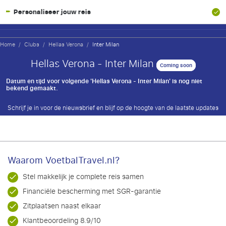
naliseer jouw reis
SGR-garan
Home
/
Clubs
/
Hellas Verona
/
Inter Milan
Hellas Verona - Inter Milan
Coming soon
Datum en tijd voor volgende 'Hellas Verona - Inter Milan' is nog niet
bekend gemaakt.
Schrijf je in voor de nieuwsbrief en blijf op de hoogte van de laatste updates
Waarom VoetbalTravel.nl?
Stel makkelijk je complete reis samen
Financiële bescherming met SGR-garantie
Zitplaatsen naast elkaar
Klantbeoordeling 8.9/10