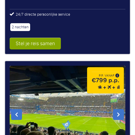
24/7 directe persoonlijke service
2 nachten
Stel je reis samen
P.P. VANAF
€799 p.p.