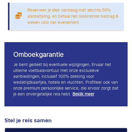
Reserveer je plek vandaag met slechts 50%
aanbetaling, en betaal het resterende bedrag 6
weken vóór het evenement.
Omboekgarantie
Je bent gedekt bij eventuele wijzigingen, Ervaar het
ultieme voetbalavontuur met onze exclusieve
aanbiedingen, inclusief 100% dekking voor
wedstrijdkaartjes, hotels en vluchten. Profiteer ook van
onze premium persoonlijke service, die ervoor zorgt dat
je een onvergetelijke reis hebt.
Bekijk meer
Stel je reis samen