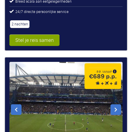
Breed scala aan eetgelegenheden
24/7 directe persoonlijke service
2 nachten
Stel je reis samen
P.P. VANAF
€689 p.p.