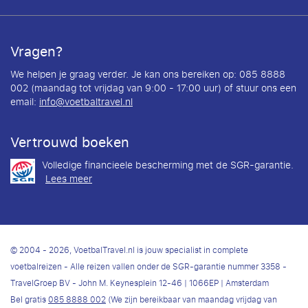
Vragen?
We helpen je graag verder. Je kan ons bereiken op: 085 8888
002 (maandag tot vrijdag van 9:00 - 17:00 uur) of stuur ons een
email:
info@voetbaltravel.nl
Vertrouwd boeken
Volledige financieele bescherming met de SGR-garantie.
Lees meer
© 2004 - 2026, VoetbalTravel.nl is jouw specialist in complete
voetbalreizen - Alle reizen vallen onder de SGR-garantie nummer 3358 -
TravelGroep BV - John M. Keynesplein 12-46 | 1066EP | Amsterdam
Bel gratis
085 8888 002
(We zijn bereikbaar van maandag vrijdag van