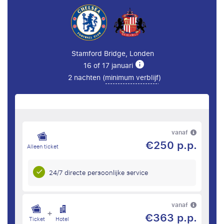
Stamford Bridge, Londen
16 of 17 januari
2 nachten (
minimum verblijf
)
vanaf
€250 p.p.
Alleen ticket
24/7 directe persoonlijke service
vanaf
+
€363 p.p.
Ticket
Hotel