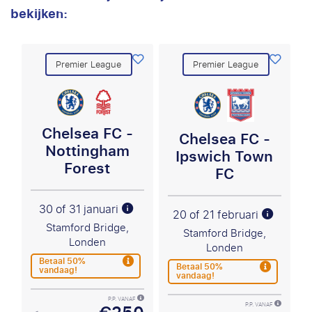
bekijken:
Premier League
Premier League
Chelsea FC -
Chelsea FC -
Nottingham
Ipswich Town
Forest
FC
30 of 31 januari
20 of 21 februari
Stamford Bridge,
Stamford Bridge,
Londen
Londen
Betaal 50%
Betaal 50%
vandaag!
vandaag!
P.P. VANAF
P.P. VANAF