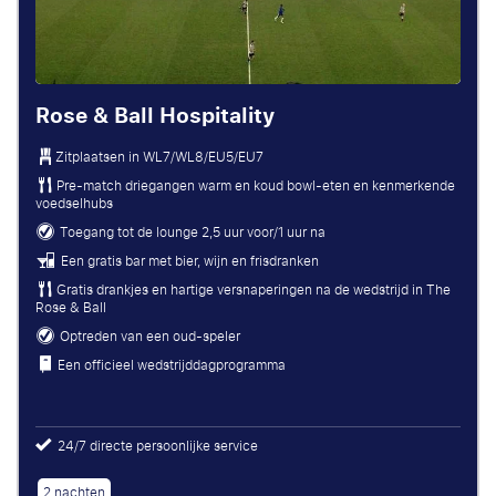
Rose & Ball Hospitality
Zitplaatsen in
WL7/WL8/EU5/EU7
Pre-match driegangen warm en koud bowl-eten en kenmerkende
voedselhubs
Toegang tot de lounge 2,5 uur voor/1 uur na
Een gratis bar met bier, wijn en frisdranken
Gratis drankjes en hartige versnaperingen na de wedstrijd in The
Rose & Ball
Optreden van een oud-speler
Een officieel wedstrijddagprogramma
24/7 directe persoonlijke service
2 nachten