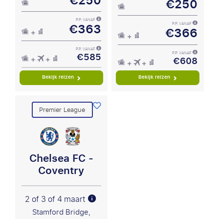
€250
€250
P.P. VANAF
€363
P.P. VANAF
€366
P.P. VANAF
€585
P.P. VANAF
€608
Bekijk reizen
Bekijk reizen
Premier League
Chelsea FC -
Coventry
2 of 3 of 4 maart
Stamford Bridge,