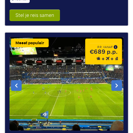
Stel je reis samen
Meest populair
P.P. VANAF
€689 p.p.