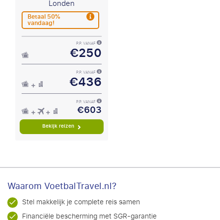
Londen
Betaal 50%
vandaag!
P.P. VANAF
€250
P.P. VANAF
€436
P.P. VANAF
€603
Bekijk reizen
Waarom VoetbalTravel.nl?
Stel makkelijk je complete reis samen
Financiële bescherming met SGR-garantie