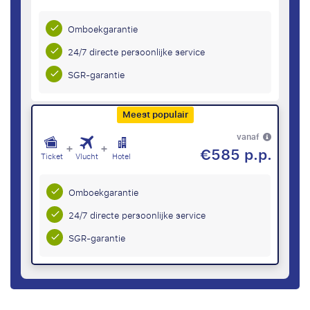
Omboekgarantie
24/7 directe persoonlijke service
SGR-garantie
Meest populair
vanaf
+
+
€585 p.p.
Ticket
Vlucht
Hotel
Omboekgarantie
24/7 directe persoonlijke service
SGR-garantie