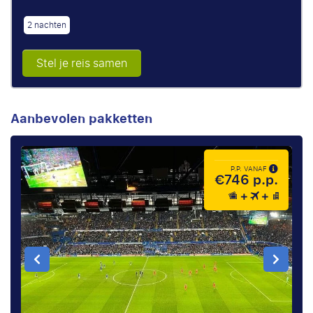
2 nachten
Stel je reis samen
Aanbevolen pakketten
P.P. VANAF
€746 p.p.