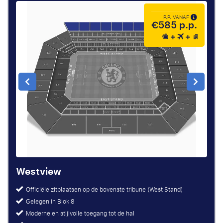
P.P. VANAF
€585 p.p.
Westview
Officiële zitplaatsen op de bovenste tribune (West Stand)
Gelegen in Blok 8
Moderne en stijlvolle toegang tot de hal