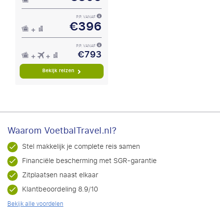
P.P. VANAF
€396
P.P. VANAF
€793
Bekijk reizen
Waarom VoetbalTravel.nl?
Stel makkelijk je complete reis samen
Financiële bescherming met SGR-garantie
Zitplaatsen naast elkaar
Klantbeoordeling 8.9/10
Bekijk alle voordelen