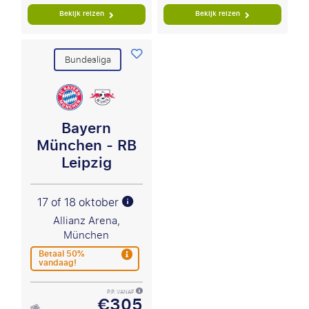
Bekijk reizen
Bekijk reizen
Bundesliga
Bayern
München - RB
Leipzig
17 of 18 oktober
Allianz Arena,
München
Betaal 50%
vandaag!
P.P. VANAF
€305