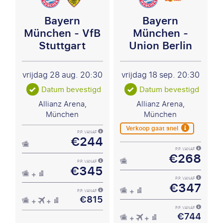
Bayern
Bayern
München - VfB
München -
Stuttgart
Union Berlin
vrijdag 28 aug.
20:30
vrijdag 18 sep.
20:30
Datum bevestigd
Datum bevestigd
Allianz Arena,
Allianz Arena,
München
München
Verkoop gaat snel
P.P. VANAF
€244
P.P. VANAF
€268
P.P. VANAF
€345
P.P. VANAF
€347
P.P. VANAF
€815
P.P. VANAF
€744