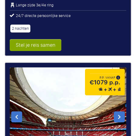
Lange zijde
3e/4e ring
24/7 directe persoonlijke service
2 nachten
Stel je reis samen
P.P. VANAF
€1079 p.p.