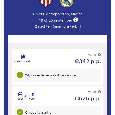
Cívitas Metropolitano, Madrid
19 of 20 september
2 nachten (
minimum verblijf
)
vanaf
€342 p.p.
Alleen ticket
24/7 directe persoonlijke service
vanaf
+
€525 p.p.
Ticket
Hotel
Omboekgarantie