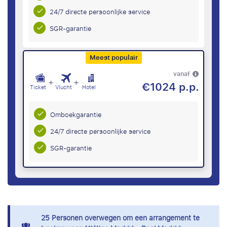
24/7 directe persoonlijke service
SGR-garantie
Meest populair
vanaf
+
+
€1024 p.p.
Ticket
Vlucht
Hotel
Omboekgarantie
24/7 directe persoonlijke service
SGR-garantie
25
Personen overwegen om een arrangement te