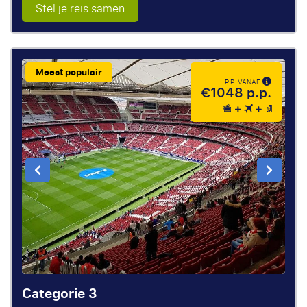
Stel je reis samen
Meest populair
P.P. VANAF
€1048 p.p.
Categorie 3