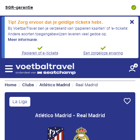
8.9/10
Klantbeoordeling
Tip! Zorg ervoor dat je geldige tickets hebt.
Bij VoetbalTravel ben je verzekerd van ‘papieren kaarten’ of ‘e-tickets’.
Andere soorten toegangsbewijzen leveren veel gedoe op.
Meer informatie.
Papieren of e-tickets
Een zorgeloze ervaring
Home
Clubs
Atlético Madrid
Real Madrid
/
/
/
La Liga
Atlético Madrid - Real Madrid