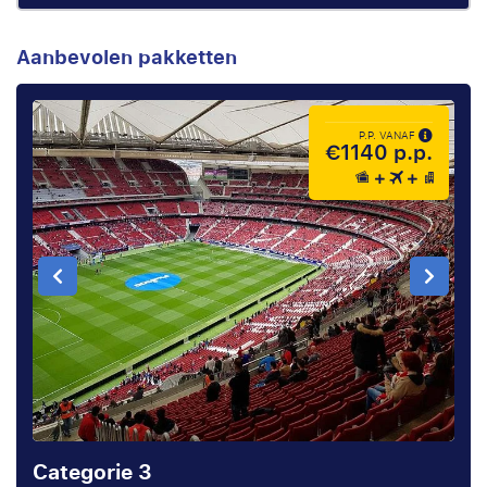
Aanbevolen pakketten
P.P. VANAF
€1140 p.p.
Categorie 3