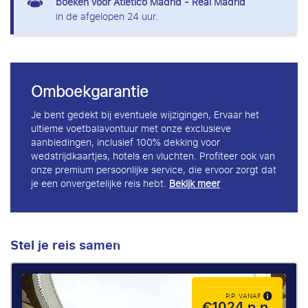
boeken voor Atlético Madrid - Real Madrid
in de afgelopen 24 uur.
Omboekgarantie
Je bent gedekt bij eventuele wijzigingen, Ervaar het
ultieme voetbalavontuur met onze exclusieve
aanbiedingen, inclusief 100% dekking voor
wedstrijdkaartjes, hotels en vluchten. Profiteer ook van
onze premium persoonlijke service, die ervoor zorgt dat
je een onvergetelijke reis hebt.
Bekijk meer
Stel je reis samen
P.P. VANAF
€1024 p.p.