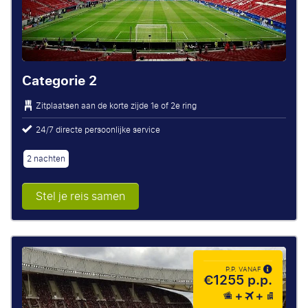
Categorie 2
Zitplaatsen aan de korte zijde 1e of 2e ring
24/7 directe persoonlijke service
2 nachten
Stel je reis samen
P.P. VANAF
€1255 p.p.