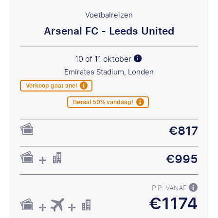
Voetbalreizen
Arsenal FC - Leeds United
10 of 11 oktober
Emirates Stadium, Londen
Verkoop gaat snel
Betaal 50% vandaag!
€817
€995
P.P. VANAF
€1174