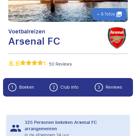
+ 9 fotos
Voetbalreizen
Arsenal FC
8.6
50 Reviews
1
Boeken
2
Club info
3
Reviews
325
Personen bekeken Arsenal FC
arrangementen
in de afgelopen 24 uur.