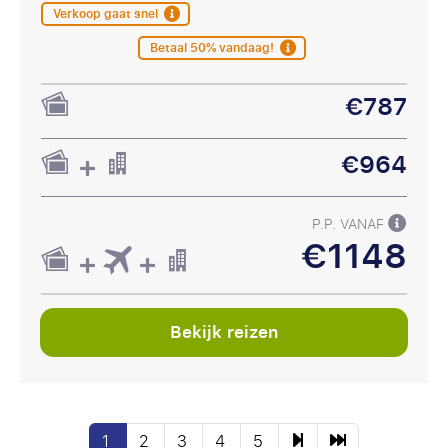
Verkoop gaat snel
Betaal 50% vandaag!
€787
€964
P.P. VANAF
€1148
Bekijk reizen
1
2
3
4
5