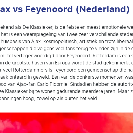
Ajax vs Feyenoord (Nederland)
bekend als De Klassieker, is de felste en meest emotionele w
 het is een weerspiegeling van twee zeer verschillende stede
isbasis van Ajax: kosmopolitisch, artistiek en trots liberaa
 eigenschappen die volgens veel fans terug te vinden zijn in de
am, fel vertegenwoordigd door Feyenoord. Rotterdam is een 
an de grootste haven van Europa wordt de stad gekenmerkt 
or veel Rotterdammers is Feyenoord een gemeenschap die har
vaak ontaard in geweld. Een van de donkerste momenten was in
dood van Ajax-fan Carlo Picornie. Sindsdien hebben de autor
e Klassieker bij te wonen gedurende meerdere jaren. Maar z
panningen hoog, zowel op als buiten het veld.