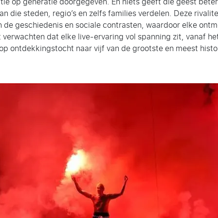
atie op generatie doorgegeven. En niets geeft die geest beter
taan die steden, regio’s en zelfs families verdelen. Deze rival
in de geschiedenis en sociale contrasten, waardoor elke ontm
t verwachten dat elke live-ervaring vol spanning zit, vanaf 
p ontdekkingstocht naar vijf van de grootste en meest histo