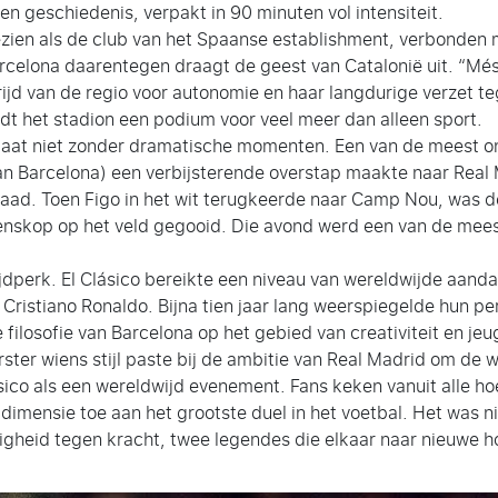
 en geschiedenis, verpakt in 90 minuten vol intensiteit.
ezien als de club van het Spaanse establishment, verbonden 
rcelona daarentegen draagt de geest van Catalonië uit. “Més
strijd van de regio voor autonomie en haar langdurige verzet
t het stadion een podium voor veel meer dan alleen sport.
ep gaat niet zonder dramatische momenten. Een van de meest 
van Barcelona) een verbijsterende overstap maakte naar Real
erraad. Toen Figo in het wit terugkeerde naar Camp Nou, was d
enskop op het veld gegooid. Die avond werd een van de mees
jdperk. El Clásico bereikte een niveau van wereldwijde aand
istiano Ronaldo. Bijna tien jaar lang weerspiegelde hun perso
e filosofie van Barcelona op het gebied van creativiteit en 
er wiens stijl paste bij de ambitie van Real Madrid om de w
ico als een wereldwijd evenement. Fans keken vanuit alle ho
 dimensie toe aan het grootste duel in het voetbal. Het was n
igheid tegen kracht, twee legendes die elkaar naar nieuwe 