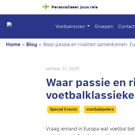
Personaliseer jouw reis
Voetbalreizen
Groepen
Contact
Home
»
Blog
»
Waar passie en rivaliteit samenkomen: Eu
oktober 31, 2025
Waar passie en r
voetbalklassieke
Categories
,
Special Events
voetbalspelers
Vraag iemand in Europa wat voetbal betek