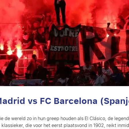
 Madrid vs FC Barcelona (Spanj
e de wereld zo in hun greep houden als El Clásico, de legen
assieker, die voor het eerst plaatsvond in 1902, reikt inmid