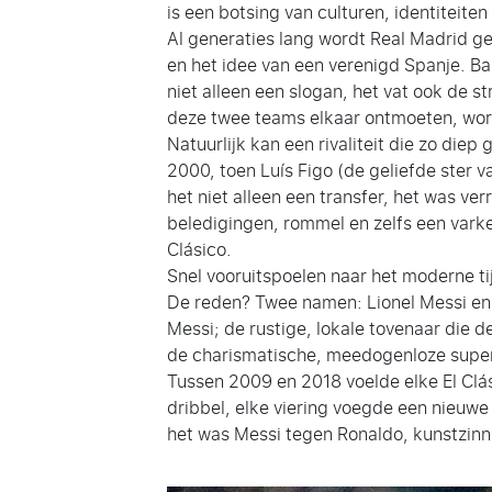
is een botsing van culturen, identiteiten
Al generaties lang wordt Real Madrid g
en het idee van een verenigd Spanje. Ba
niet alleen een slogan, het vat ook de 
deze twee teams elkaar ontmoeten, word
Natuurlijk kan een rivaliteit die zo di
2000, toen Luís Figo (de geliefde ster 
het niet alleen een transfer, het was v
beledigingen, rommel en zelfs een vark
Clásico.
Snel vooruitspoelen naar het moderne ti
De reden? Twee namen: Lionel Messi en Cr
Messi; de rustige, lokale tovenaar die d
de charismatische, meedogenloze superst
Tussen 2009 en 2018 voelde elke El Clás
dribbel, elke viering voegde een nieuwe
het was Messi tegen Ronaldo, kunstzinn